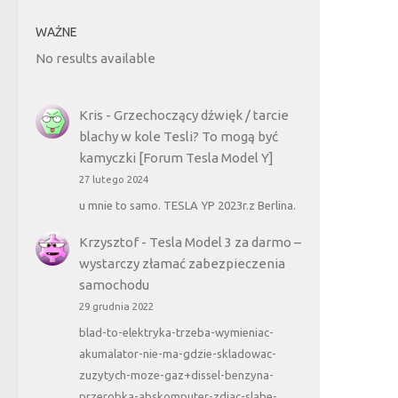
WAŻNE
No results available
Kris
-
Grzechoczący dźwięk / tarcie
blachy w kole Tesli? To mogą być
kamyczki [Forum Tesla Model Y]
27 lutego 2024
u mnie to samo. TESLA YP 2023r.z Berlina.
Krzysztof
-
Tesla Model 3 za darmo –
wystarczy złamać zabezpieczenia
samochodu
29 grudnia 2022
blad-to-elektryka-trzeba-wymieniac-
akumalator-nie-ma-gdzie-skladowac-
zuzytych-moze-gaz+dissel-benzyna-
przerobka-abskomputer-zdjac-slabe-