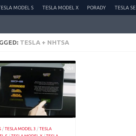
TESLA MODEL S
TESLA MODEL X
PORADY
TESLA SE
GGED:
TESLA + NHTSA
0
S
/
TESLA MODEL 3
/
TESLA
L S
/
TESLA MODEL X
/
TESLA