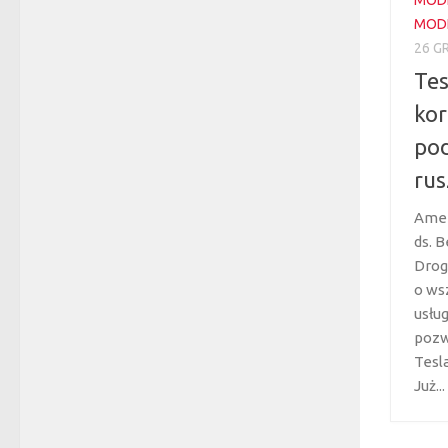
MOD
26 G
Tes
kor
pod
rus
Amer
ds. 
Drog
o ws
usług
pozw
Tesl
Już...