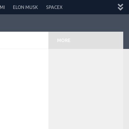
MI
ELON MUSK
SPACEX
MORE