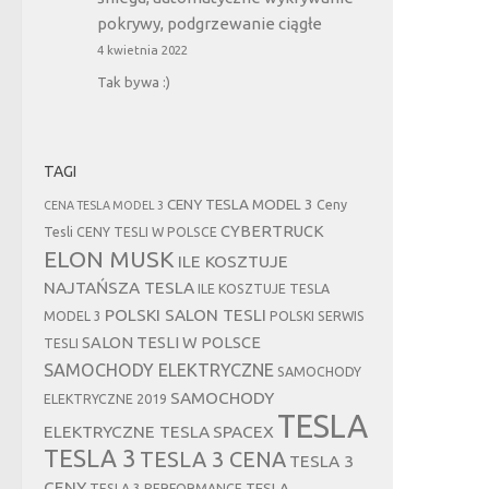
pokrywy, podgrzewanie ciągłe
4 kwietnia 2022
Tak bywa :)
TAGI
CENY TESLA MODEL 3
Ceny
CENA TESLA MODEL 3
CYBERTRUCK
Tesli
CENY TESLI W POLSCE
ELON MUSK
ILE KOSZTUJE
NAJTAŃSZA TESLA
ILE KOSZTUJE TESLA
POLSKI SALON TESLI
MODEL 3
POLSKI SERWIS
SALON TESLI W POLSCE
TESLI
SAMOCHODY ELEKTRYCZNE
SAMOCHODY
SAMOCHODY
ELEKTRYCZNE 2019
TESLA
ELEKTRYCZNE TESLA
SPACEX
TESLA 3
TESLA 3 CENA
TESLA 3
CENY
TESLA
TESLA 3 PERFORMANCE