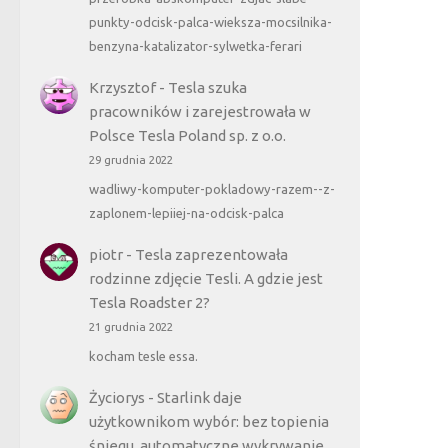
punkty-odcisk-palca-wieksza-mocsilnika-
benzyna-katalizator-sylwetka-ferari
Krzysztof
-
Tesla szuka
pracowników i zarejestrowała w
Polsce Tesla Poland sp. z o.o.
29 grudnia 2022
wadliwy-komputer-pokladowy-razem--z-
zaplonem-lepiiej-na-odcisk-palca
piotr
-
Tesla zaprezentowała
rodzinne zdjęcie Tesli. A gdzie jest
Tesla Roadster 2?
21 grudnia 2022
kocham tesle essa.
Życiorys
-
Starlink daje
użytkownikom wybór: bez topienia
śniegu, automatyczne wykrywanie