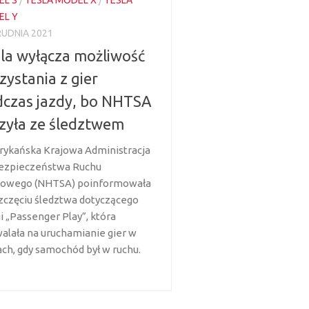
EL Y
RUDNIA 2021
la wyłącza możliwość
zystania z gier
czas jazdy, bo NHTSA
zyła ze śledztwem
ykańska Krajowa Administracja
Bezpieczeństwa Ruchu
owego (NHTSA) poinformowała
zczęciu śledztwa dotyczącego
i „Passenger Play”, która
alała na uruchamianie gier w
ach, gdy samochód był w ruchu.