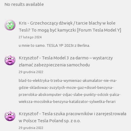
No results available
Kris
-
Grzechoczący dźwięk / tarcie blachy w kole
Tesli? To mogą być kamyczki [Forum Tesla Model Y]
27 lutego 2024
u mnie to samo. TESLA YP 2023r.z Berlina.
Krzysztof
-
Tesla Model 3 za darmo – wystarczy
złamać zabezpieczenia samochodu
29 grudnia 2022
blad-to-elektryka-trzeba-wymieniac-akumalator-nie-ma-
gdzie-skladowac-zuzytych-moze-gaz+dissel-benzyna-
przerobka-abskomputer-zdjac-slabe-punkty-odcisk-palca-
wieksza-mocsilnika-benzyna-katalizator-sylwetka-ferari
Krzysztof
-
Tesla szuka pracowników i zarejestrowała
w Polsce Tesla Poland sp. z o.o.
29 grudnia 2022