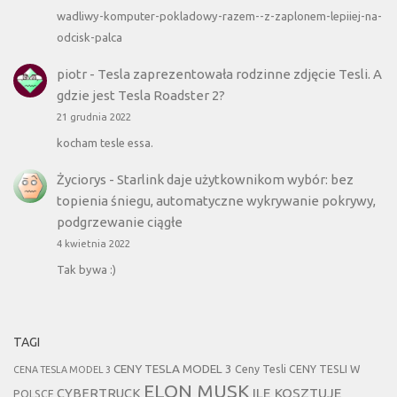
wadliwy-komputer-pokladowy-razem--z-zaplonem-lepiiej-na-
odcisk-palca
piotr
-
Tesla zaprezentowała rodzinne zdjęcie Tesli. A
gdzie jest Tesla Roadster 2?
21 grudnia 2022
kocham tesle essa.
Życiorys
-
Starlink daje użytkownikom wybór: bez
topienia śniegu, automatyczne wykrywanie pokrywy,
podgrzewanie ciągłe
4 kwietnia 2022
Tak bywa :)
TAGI
CENY TESLA MODEL 3
Ceny Tesli
CENY TESLI W
CENA TESLA MODEL 3
ELON MUSK
CYBERTRUCK
ILE KOSZTUJE
POLSCE