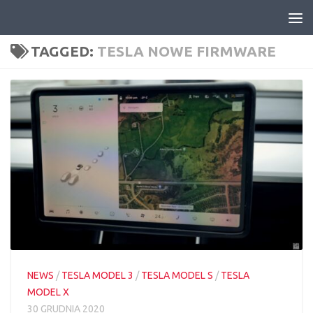
Skip to content
TAGGED:
TESLA NOWE FIRMWARE
NEWS
/
TESLA MODEL 3
/
TESLA MODEL S
/
TESLA
MODEL X
30 GRUDNIA 2020