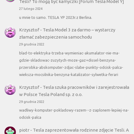
Tesli? To mogą być kamyczki [Forum Tesla Model Y]
27 lutego 2024
u mnie to samo. TESLA YP 2023r.z Berlina.
Krzysztof
-
Tesla Model 3 za darmo – wystarczy
złamać zabezpieczenia samochodu
29 grudnia 2022
blad-to-elektryka-trzeba-wymieniac-akumalator-nie-ma-
gdzie-skladowac-zuzytych-moze-gaz+dissel-benzyna-
przerobka-abskomputer-zdjac-slabe-punkty-odcisk-palca-
wieksza-mocsilnika-benzyna-katalizator-sylwetka-ferari
Krzysztof
-
Tesla szuka pracowników i zarejestrowała
w Polsce Tesla Poland sp. z o.o.
29 grudnia 2022
wadliwy-komputer-pokladowy-razem--z-zaplonem-lepiiej-na-
odcisk-palca
piotr
-
Tesla zaprezentowała rodzinne zdjęcie Tesli. A