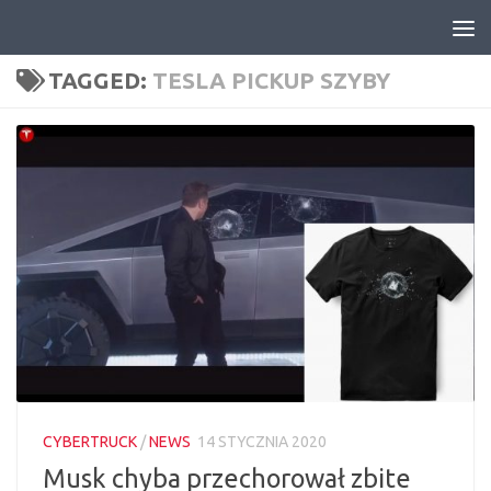
Skip to content
TAGGED:
TESLA PICKUP SZYBY
CYBERTRUCK
/
NEWS
14 STYCZNIA 2020
Musk chyba przechorował zbite