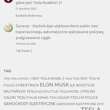
gdzie jest Tesla Roadster 2?
21 grudnia 2022
kocham tesle essa.
Życiorys
-
Starlink daje użytkownikom wybór: bez
topienia śniegu, automatyczne wykrywanie pokrywy,
podgrzewanie ciągłe
4 kwietnia 2022
Tak bywa :)
TAGI
CENY TESLA MODEL 3
Ceny Tesli
CENY TESLI W
CENA TESLA MODEL 3
ELON MUSK
CYBERTRUCK
ILE KOSZTUJE
POLSCE
NAJTAŃSZA TESLA
POLSKI
ILE KOSZTUJE TESLA MODEL 3
SALON TESLI
SALON TESLI W POLSCE
POLSKI SERWIS TESLI
SAMOCHODY ELEKTRYCZNE
SAMOCHODY ELEKTRYCZNE 2019
TESLA