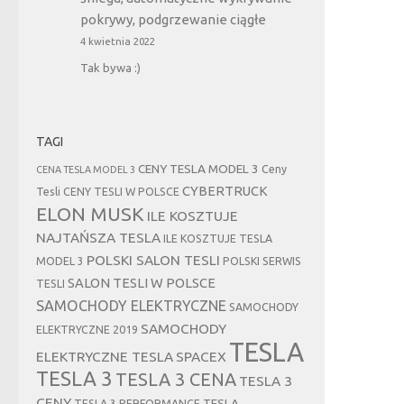
pokrywy, podgrzewanie ciągłe
4 kwietnia 2022
Tak bywa :)
TAGI
CENY TESLA MODEL 3
Ceny
CENA TESLA MODEL 3
CYBERTRUCK
Tesli
CENY TESLI W POLSCE
ELON MUSK
ILE KOSZTUJE
NAJTAŃSZA TESLA
ILE KOSZTUJE TESLA
POLSKI SALON TESLI
MODEL 3
POLSKI SERWIS
SALON TESLI W POLSCE
TESLI
SAMOCHODY ELEKTRYCZNE
SAMOCHODY
SAMOCHODY
ELEKTRYCZNE 2019
TESLA
ELEKTRYCZNE TESLA
SPACEX
TESLA 3
TESLA 3 CENA
TESLA 3
CENY
TESLA
TESLA 3 PERFORMANCE