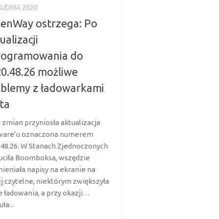
RUDNIA 2020
enWay ostrzega: Po
ualizacji
rogramowania do
0.48.26 możliwe
blemy z ładowarkami
ta
 zmian przyniosła aktualizacja
ware’u oznaczona numerem
.48.26. W Stanach Zjednoczonych
uciła Boomboksa, wszędzie
ieniała napisy na ekranie na
j czytelne, niektórym zwiększyła
 ładowania, a przy okazji…
ła...