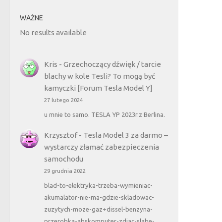
WAŻNE
No results available
Kris
-
Grzechoczący dźwięk / tarcie
blachy w kole Tesli? To mogą być
kamyczki [Forum Tesla Model Y]
27 lutego 2024
u mnie to samo. TESLA YP 2023r.z Berlina.
Krzysztof
-
Tesla Model 3 za darmo –
wystarczy złamać zabezpieczenia
samochodu
29 grudnia 2022
blad-to-elektryka-trzeba-wymieniac-
akumalator-nie-ma-gdzie-skladowac-
zuzytych-moze-gaz+dissel-benzyna-
przerobka-abskomputer-zdjac-slabe-