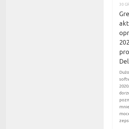
30 G
Gre
akt
op
202
pro
Del
Dużo
soft
2020
dorz
pozm
mnie
moce
zepsu