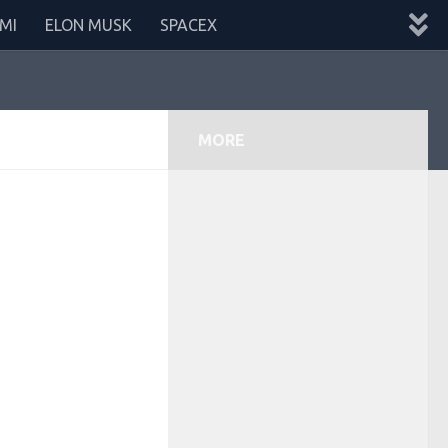
MI
ELON MUSK
SPACEX
MORE