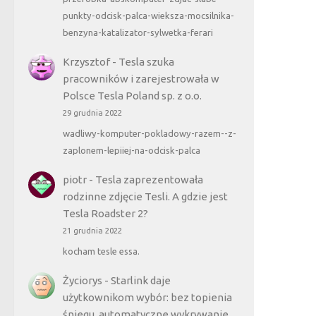
punkty-odcisk-palca-wieksza-mocsilnika-
benzyna-katalizator-sylwetka-ferari
Krzysztof
-
Tesla szuka
pracowników i zarejestrowała w
Polsce Tesla Poland sp. z o.o.
29 grudnia 2022
wadliwy-komputer-pokladowy-razem--z-
zaplonem-lepiiej-na-odcisk-palca
piotr
-
Tesla zaprezentowała
rodzinne zdjęcie Tesli. A gdzie jest
Tesla Roadster 2?
21 grudnia 2022
kocham tesle essa.
Życiorys
-
Starlink daje
użytkownikom wybór: bez topienia
śniegu, automatyczne wykrywanie