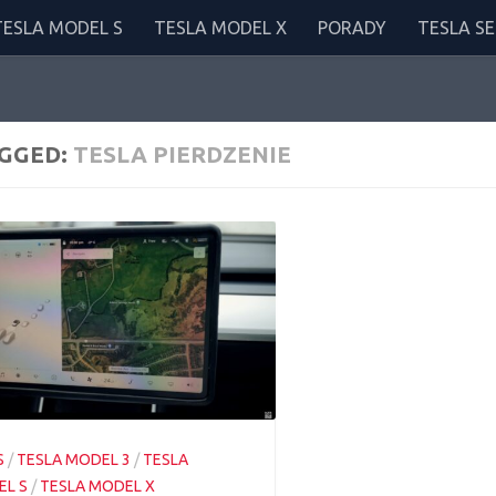
TESLA MODEL S
TESLA MODEL X
PORADY
TESLA SE
GGED:
TESLA PIERDZENIE
S
/
TESLA MODEL 3
/
TESLA
L S
/
TESLA MODEL X