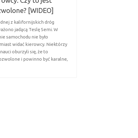
rowcy. Czy to jest
zwolone? [WIDEO]
dnej z kalifornijskich dróg
ażono jadącą Teslę Semi. W
nie samochodu nie było
miast widać kierowcy. Niektórzy
nauci oburzyli się, że to
ozwolone i powinno być karalne,
.