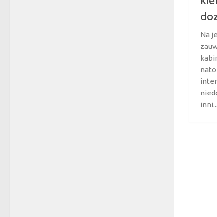
kie
do
Na je
zauw
kabi
nato
inter
nied
inni..