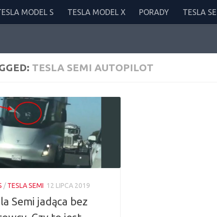
TESLA MODEL S
TESLA MODEL X
PORADY
TESLA SE
GGED:
TESLA SEMI AUTOPILOT
S
/
TESLA SEMI
12 LIPCA 2019
la Semi jadąca bez