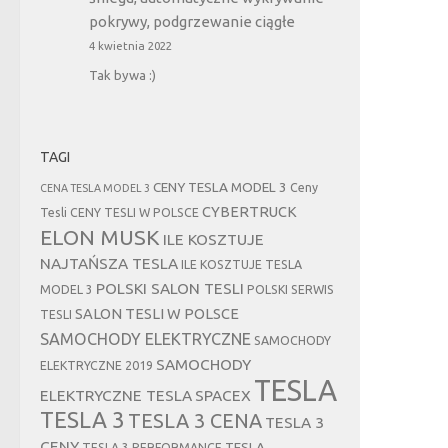
pokrywy, podgrzewanie ciągłe
4 kwietnia 2022
Tak bywa :)
TAGI
CENY TESLA MODEL 3
Ceny
CENA TESLA MODEL 3
CYBERTRUCK
Tesli
CENY TESLI W POLSCE
ELON MUSK
ILE KOSZTUJE
NAJTAŃSZA TESLA
ILE KOSZTUJE TESLA
POLSKI SALON TESLI
MODEL 3
POLSKI SERWIS
SALON TESLI W POLSCE
TESLI
SAMOCHODY ELEKTRYCZNE
SAMOCHODY
SAMOCHODY
ELEKTRYCZNE 2019
TESLA
ELEKTRYCZNE TESLA
SPACEX
TESLA 3
TESLA 3 CENA
TESLA 3
CENY
TESLA
TESLA 3 PERFORMANCE