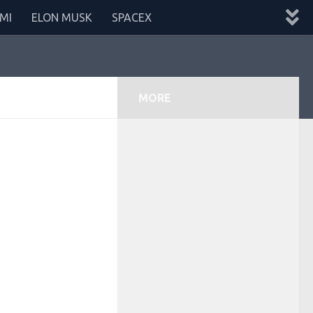
MI
ELON MUSK
SPACEX
MORE