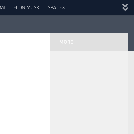
MI
ELON MUSK
SPACEX
MORE