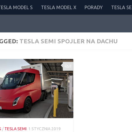
TESLA MODEL S
TESLA MODEL X
PORADY
TESLA SE
GGED:
TESLA SEMI SPOJLER NA DACHU
0
S
/
TESLA SEMI
1 STYCZNIA 2019