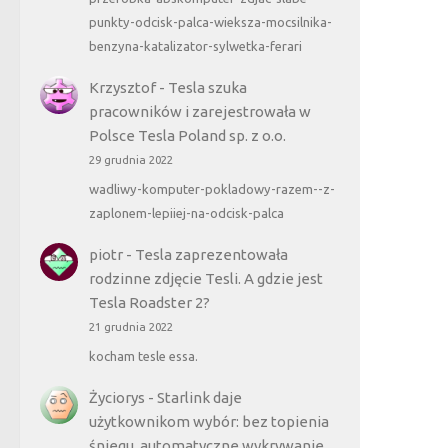
punkty-odcisk-palca-wieksza-mocsilnika-
benzyna-katalizator-sylwetka-ferari
Krzysztof
-
Tesla szuka
pracowników i zarejestrowała w
Polsce Tesla Poland sp. z o.o.
29 grudnia 2022
wadliwy-komputer-pokladowy-razem--z-
zaplonem-lepiiej-na-odcisk-palca
piotr
-
Tesla zaprezentowała
rodzinne zdjęcie Tesli. A gdzie jest
Tesla Roadster 2?
21 grudnia 2022
kocham tesle essa.
Życiorys
-
Starlink daje
użytkownikom wybór: bez topienia
śniegu, automatyczne wykrywanie