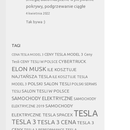
pokrywy, podgrzewanie ciągłe
4 kwietnia 2022
Tak bywa :)
TAGI
CENY TESLA MODEL 3
Ceny
CENA TESLA MODEL 3
CYBERTRUCK
Tesli
CENY TESLI W POLSCE
ELON MUSK
ILE KOSZTUJE
NAJTAŃSZA TESLA
ILE KOSZTUJE TESLA
POLSKI SALON TESLI
MODEL 3
POLSKI SERWIS
SALON TESLI W POLSCE
TESLI
SAMOCHODY ELEKTRYCZNE
SAMOCHODY
SAMOCHODY
ELEKTRYCZNE 2019
TESLA
ELEKTRYCZNE TESLA
SPACEX
TESLA 3
TESLA 3 CENA
TESLA 3
CENY
TESLA
TESLA 3 PERFORMANCE