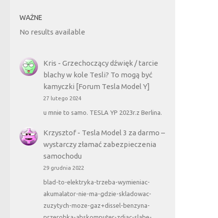
WAŻNE
No results available
Kris
-
Grzechoczący dźwięk / tarcie
blachy w kole Tesli? To mogą być
kamyczki [Forum Tesla Model Y]
27 lutego 2024
u mnie to samo. TESLA YP 2023r.z Berlina.
Krzysztof
-
Tesla Model 3 za darmo –
wystarczy złamać zabezpieczenia
samochodu
29 grudnia 2022
blad-to-elektryka-trzeba-wymieniac-
akumalator-nie-ma-gdzie-skladowac-
zuzytych-moze-gaz+dissel-benzyna-
przerobka-abskomputer-zdjac-slabe-