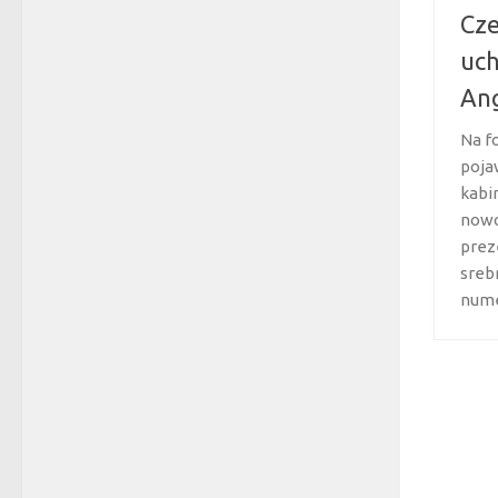
Cze
uc
An
Na f
pojaw
kabi
nowo
prez
sreb
nume