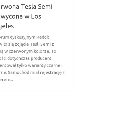
rwona Tesla Semi
hwycona w Los
geles
orum dyskusyjnym Reddit
iło się zdjęcie Tesli Semi z
ną w czerwonym kolorze. To
ść, dotychczas producent
entował tylko warianty czarne i
rne. Samochód miał rejestrację z
rem...