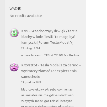
WAŻNE
No results available
Kris
-
Grzechoczący dźwięk / tarcie
blachy w kole Tesli? To mogą być
kamyczki [Forum Tesla Model Y]
27 lutego 2024
u mnie to samo. TESLA YP 2023r.z Berlina.
Krzysztof
-
Tesla Model 3 za darmo –
wystarczy złamać zabezpieczenia
samochodu
29 grudnia 2022
blad-to-elektryka-trzeba-wymieniac-
akumalator-nie-ma-gdzie-skladowac-
zuzytych-moze-gaz+dissel-benzyna-
przerobka-abskomputer-zdjac-slabe-