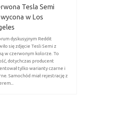
rwona Tesla Semi
hwycona w Los
geles
orum dyskusyjnym Reddit
iło się zdjęcie Tesli Semi z
ną w czerwonym kolorze. To
ść, dotychczas producent
entował tylko warianty czarne i
rne. Samochód miał rejestrację z
rem...