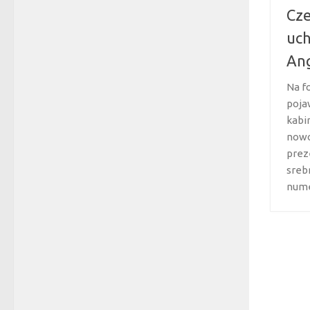
Cze
uc
An
Na f
pojaw
kabi
nowo
prez
sreb
nume