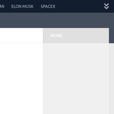
MI
ELON MUSK
SPACEX
MORE