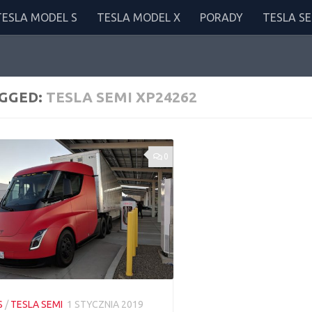
TESLA MODEL S
TESLA MODEL X
PORADY
TESLA SE
GGED:
TESLA SEMI XP24262
0
S
/
TESLA SEMI
1 STYCZNIA 2019