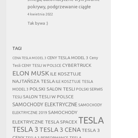
pokrywy, podgrzewanie ciągłe
4 kwietnia 2022
Tak bywa :)
TAGI
CENY TESLA MODEL 3
Ceny
CENA TESLA MODEL 3
CYBERTRUCK
Tesli
CENY TESLI W POLSCE
ELON MUSK
ILE KOSZTUJE
NAJTAŃSZA TESLA
ILE KOSZTUJE TESLA
POLSKI SALON TESLI
MODEL 3
POLSKI SERWIS
SALON TESLI W POLSCE
TESLI
SAMOCHODY ELEKTRYCZNE
SAMOCHODY
SAMOCHODY
ELEKTRYCZNE 2019
TESLA
ELEKTRYCZNE TESLA
SPACEX
TESLA 3
TESLA 3 CENA
TESLA 3
CENY
TESLA
TESLA 3 PERFORMANCE