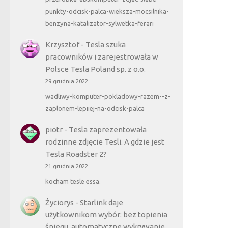
punkty-odcisk-palca-wieksza-mocsilnika-
benzyna-katalizator-sylwetka-ferari
Krzysztof
-
Tesla szuka
pracowników i zarejestrowała w
Polsce Tesla Poland sp. z o.o.
29 grudnia 2022
wadliwy-komputer-pokladowy-razem--z-
zaplonem-lepiiej-na-odcisk-palca
piotr
-
Tesla zaprezentowała
rodzinne zdjęcie Tesli. A gdzie jest
Tesla Roadster 2?
21 grudnia 2022
kocham tesle essa.
Życiorys
-
Starlink daje
użytkownikom wybór: bez topienia
śniegu, automatyczne wykrywanie