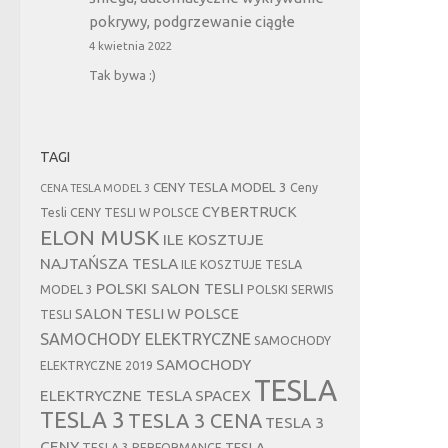
pokrywy, podgrzewanie ciągłe
4 kwietnia 2022
Tak bywa :)
TAGI
CENY TESLA MODEL 3
Ceny
CENA TESLA MODEL 3
CYBERTRUCK
Tesli
CENY TESLI W POLSCE
ELON MUSK
ILE KOSZTUJE
NAJTAŃSZA TESLA
ILE KOSZTUJE TESLA
POLSKI SALON TESLI
MODEL 3
POLSKI SERWIS
SALON TESLI W POLSCE
TESLI
SAMOCHODY ELEKTRYCZNE
SAMOCHODY
SAMOCHODY
ELEKTRYCZNE 2019
TESLA
ELEKTRYCZNE TESLA
SPACEX
TESLA 3
TESLA 3 CENA
TESLA 3
CENY
TESLA
TESLA 3 PERFORMANCE