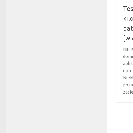
Tes
kil
bat
[w 
Na T
doni
aplik
opro
Niek
poka
zasię