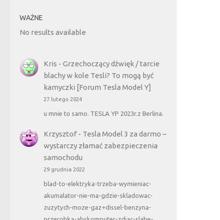
WAŻNE
No results available
Kris
-
Grzechoczący dźwięk / tarcie
blachy w kole Tesli? To mogą być
kamyczki [Forum Tesla Model Y]
27 lutego 2024
u mnie to samo. TESLA YP 2023r.z Berlina.
Krzysztof
-
Tesla Model 3 za darmo –
wystarczy złamać zabezpieczenia
samochodu
29 grudnia 2022
blad-to-elektryka-trzeba-wymieniac-
akumalator-nie-ma-gdzie-skladowac-
zuzytych-moze-gaz+dissel-benzyna-
przerobka-abskomputer-zdjac-slabe-