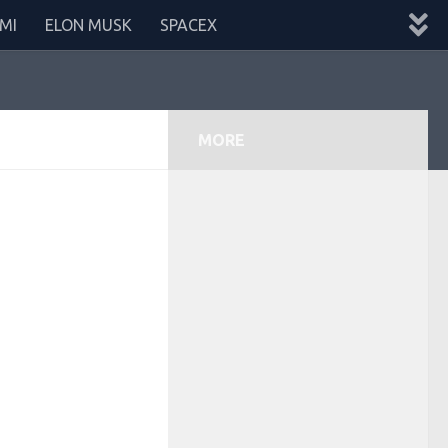
MI
ELON MUSK
SPACEX
MORE