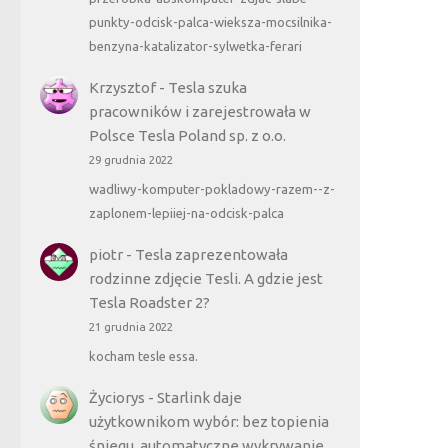
punkty-odcisk-palca-wieksza-mocsilnika-
benzyna-katalizator-sylwetka-ferari
Krzysztof
-
Tesla szuka
pracowników i zarejestrowała w
Polsce Tesla Poland sp. z o.o.
29 grudnia 2022
wadliwy-komputer-pokladowy-razem--z-
zaplonem-lepiiej-na-odcisk-palca
piotr
-
Tesla zaprezentowała
rodzinne zdjęcie Tesli. A gdzie jest
Tesla Roadster 2?
21 grudnia 2022
kocham tesle essa.
Życiorys
-
Starlink daje
użytkownikom wybór: bez topienia
śniegu, automatyczne wykrywanie