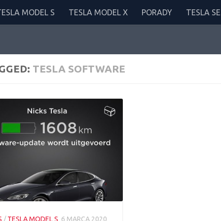
TESLA MODEL S
TESLA MODEL X
PORADY
TESLA SE
GGED:
TESLA SOFTWARE
S
/
TESLA MODEL S
6 MARCA 2020