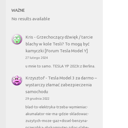
WAŻNE
No results available
Kris
-
Grzechoczący dźwięk / tarcie
blachy w kole Tesli? To mogą być
kamyczki [Forum Tesla Model Y]
27 lutego 2024
u mnie to samo. TESLA YP 2023r.z Berlina.
Krzysztof
-
Tesla Model 3 za darmo –
wystarczy złamać zabezpieczenia
samochodu
29 grudnia 2022
blad-to-elektryka-trzeba-wymieniac-
akumalator-nie-ma-gdzie-skladowac-
zuzytych-moze-gaz+dissel-benzyna-
przerobka-abskomputer-zdjac-slabe-