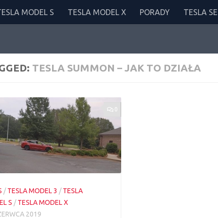
TESLA MODEL S
TESLA MODEL X
PORADY
TESLA SE
GGED:
TESLA SUMMON – JAK TO DZIAŁA
0
S
/
TESLA MODEL 3
/
TESLA
L S
/
TESLA MODEL X
ZERWCA 2019