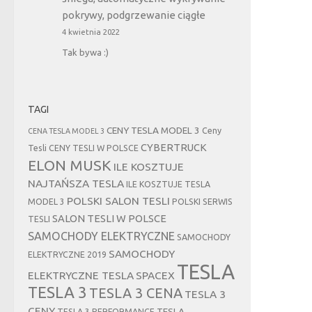
pokrywy, podgrzewanie ciągłe
4 kwietnia 2022
Tak bywa :)
TAGI
CENY TESLA MODEL 3
Ceny
CENA TESLA MODEL 3
CYBERTRUCK
Tesli
CENY TESLI W POLSCE
ELON MUSK
ILE KOSZTUJE
NAJTAŃSZA TESLA
ILE KOSZTUJE TESLA
POLSKI SALON TESLI
MODEL 3
POLSKI SERWIS
SALON TESLI W POLSCE
TESLI
SAMOCHODY ELEKTRYCZNE
SAMOCHODY
SAMOCHODY
ELEKTRYCZNE 2019
TESLA
ELEKTRYCZNE TESLA
SPACEX
TESLA 3
TESLA 3 CENA
TESLA 3
CENY
TESLA
TESLA 3 PERFORMANCE