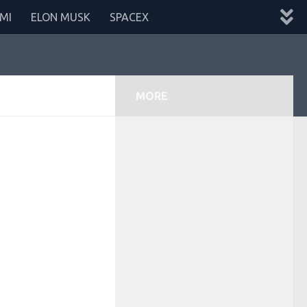
MI
ELON MUSK
SPACEX
MORE