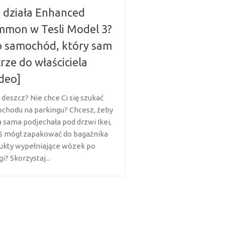
 działa Enhanced
mon w Tesli Model 3?
 samochód, który sam
rze do właściciela
deo]
 deszcz? Nie chce Ci się szukać
chodu na parkingu? Chcesz, żeby
a sama podjechała pod drzwi Ikei,
ś mógł zapakować do bagażnika
ukty wypełniające wózek po
i? Skorzystaj...