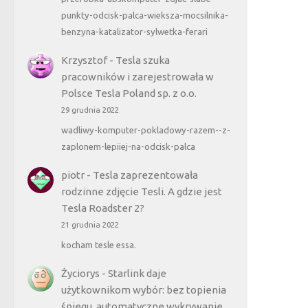
punkty-odcisk-palca-wieksza-mocsilnika-
benzyna-katalizator-sylwetka-ferari
Krzysztof
-
Tesla szuka
pracowników i zarejestrowała w
Polsce Tesla Poland sp. z o.o.
29 grudnia 2022
wadliwy-komputer-pokladowy-razem--z-
zaplonem-lepiiej-na-odcisk-palca
piotr
-
Tesla zaprezentowała
rodzinne zdjęcie Tesli. A gdzie jest
Tesla Roadster 2?
21 grudnia 2022
kocham tesle essa.
Życiorys
-
Starlink daje
użytkownikom wybór: bez topienia
śniegu, automatyczne wykrywanie