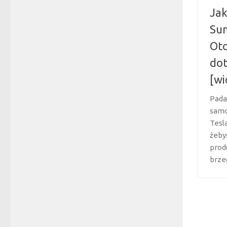
Jak
Sum
Oto
dot
[wi
Pada
samo
Tesl
żeby
prod
brzeg