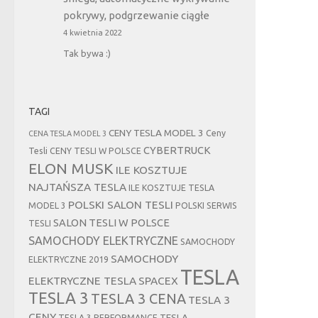
pokrywy, podgrzewanie ciągłe
4 kwietnia 2022
Tak bywa :)
TAGI
CENY TESLA MODEL 3
Ceny
CENA TESLA MODEL 3
CYBERTRUCK
Tesli
CENY TESLI W POLSCE
ELON MUSK
ILE KOSZTUJE
NAJTAŃSZA TESLA
ILE KOSZTUJE TESLA
POLSKI SALON TESLI
MODEL 3
POLSKI SERWIS
SALON TESLI W POLSCE
TESLI
SAMOCHODY ELEKTRYCZNE
SAMOCHODY
SAMOCHODY
ELEKTRYCZNE 2019
TESLA
ELEKTRYCZNE TESLA
SPACEX
TESLA 3
TESLA 3 CENA
TESLA 3
CENY
TESLA
TESLA 3 PERFORMANCE