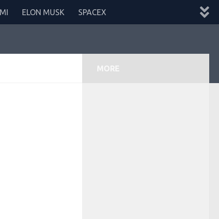
MI
ELON MUSK
SPACEX
MORE