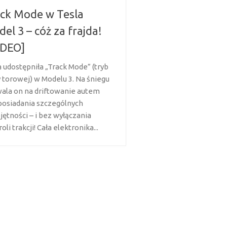
ck Mode w Tesla
el 3 – cóż za frajda!
IDEO]
a udostępniła „Track Mode” (tryb
y torowej) w Modelu 3. Na śniegu
ala on na driftowanie autem
posiadania szczególnych
jętności – i bez wyłączania
oli trakcji! Cała elektronika...