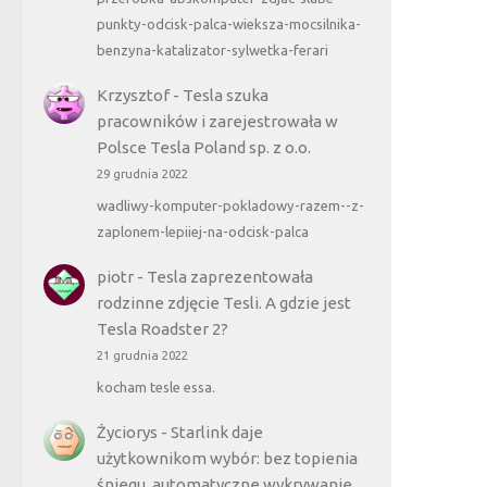
punkty-odcisk-palca-wieksza-mocsilnika-
benzyna-katalizator-sylwetka-ferari
Krzysztof
-
Tesla szuka
pracowników i zarejestrowała w
Polsce Tesla Poland sp. z o.o.
29 grudnia 2022
wadliwy-komputer-pokladowy-razem--z-
zaplonem-lepiiej-na-odcisk-palca
piotr
-
Tesla zaprezentowała
rodzinne zdjęcie Tesli. A gdzie jest
Tesla Roadster 2?
21 grudnia 2022
kocham tesle essa.
Życiorys
-
Starlink daje
użytkownikom wybór: bez topienia
śniegu, automatyczne wykrywanie