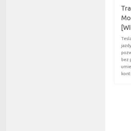
Tra
Mod
[W
Tesl
jazd
pozw
bez 
umie
kontr