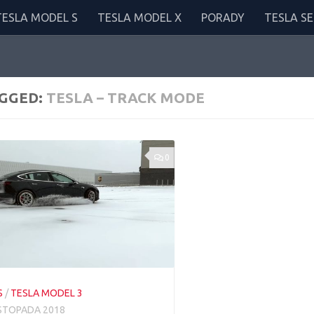
TESLA MODEL S
TESLA MODEL X
PORADY
TESLA SE
GGED:
TESLA – TRACK MODE
0
S
/
TESLA MODEL 3
ISTOPADA 2018