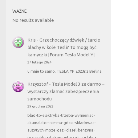
WAŻNE
No results available
Kris
-
Grzechoczący dźwięk / tarcie
blachy w kole Tesli? To mogą być
kamyczki [Forum Tesla Model Y]
27 lutego 2024
u mnie to samo. TESLA YP 2023r.z Berlina.
Krzysztof
-
Tesla Model 3 za darmo –
wystarczy złamać zabezpieczenia
samochodu
29 grudnia 2022
blad-to-elektryka-trzeba-wymieniac-
akumalator-nie-ma-gdzie-skladowac-
zuzytych-moze-gaz+dissel-benzyna-
przerobka-abskomputer-zdjac-slabe-