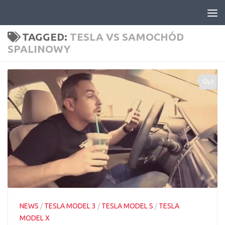
Skip to content
TAGGED:
TESLA VS SAMOCHÓD
SPALINOWY
0
NEWS
/
TESLA MODEL 3
/
TESLA MODEL S
/
TESLA
MODEL X