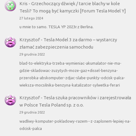
Kris
-
Grzechoczący dźwięk / tarcie blachy w kole
Tesli? To mogą być kamyczki [Forum Tesla Model Y]
27 lutego 2024
u mnie to samo. TESLA YP 2023r.z Berlina.
Krzysztof
-
Tesla Model 3 za darmo – wystarczy
złamać zabezpieczenia samochodu
29 grudnia 2022
blad-to-elektryka-trzeba-wymieniac-akumalator-nie-ma-
gdzie-skladowac-zuzytych-moze-gaz+dissel-benzyna-
przerobka-abskomputer-zdjac-slabe-punkty-odcisk-palca-
wieksza-mocsilnika-benzyna-katalizator-sylwetka-ferari
Krzysztof
-
Tesla szuka pracowników i zarejestrowała
w Polsce Tesla Poland sp. z o.o.
29 grudnia 2022
wadliwy-komputer-pokladowy-razem--z-zaplonem-lepiiej-na-
odcisk-palca