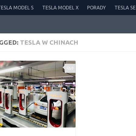
TESLA MODEL S
TESLA MODEL X
PORADY
TESLA SE
GGED:
TESLA W CHINACH
0