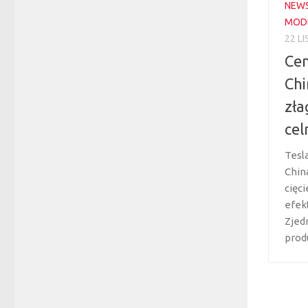
NEW
MODE
22 L
Cen
Chi
zła
cel
Tesl
Chin
cięci
efekt
Zjed
prod