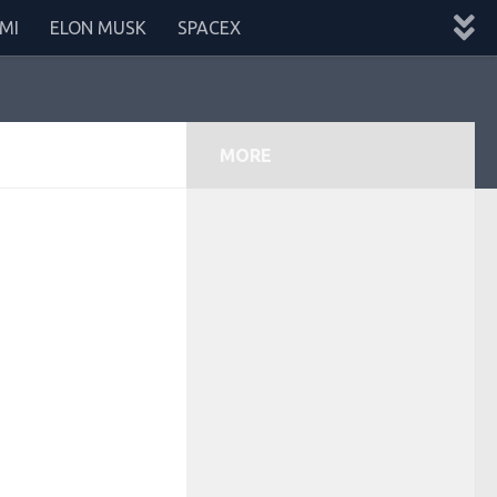
MI
ELON MUSK
SPACEX
MORE