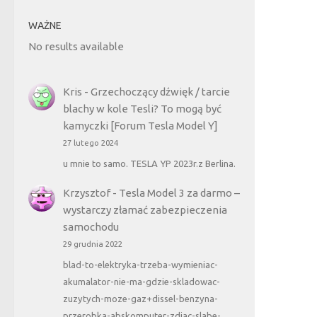
WAŻNE
No results available
Kris
-
Grzechoczący dźwięk / tarcie
blachy w kole Tesli? To mogą być
kamyczki [Forum Tesla Model Y]
27 lutego 2024
u mnie to samo. TESLA YP 2023r.z Berlina.
Krzysztof
-
Tesla Model 3 za darmo –
wystarczy złamać zabezpieczenia
samochodu
29 grudnia 2022
blad-to-elektryka-trzeba-wymieniac-
akumalator-nie-ma-gdzie-skladowac-
zuzytych-moze-gaz+dissel-benzyna-
przerobka-abskomputer-zdjac-slabe-