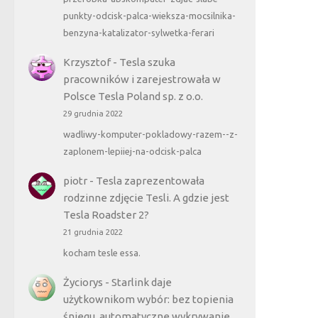
punkty-odcisk-palca-wieksza-mocsilnika-
benzyna-katalizator-sylwetka-ferari
Krzysztof
-
Tesla szuka
pracowników i zarejestrowała w
Polsce Tesla Poland sp. z o.o.
29 grudnia 2022
wadliwy-komputer-pokladowy-razem--z-
zaplonem-lepiiej-na-odcisk-palca
piotr
-
Tesla zaprezentowała
rodzinne zdjęcie Tesli. A gdzie jest
Tesla Roadster 2?
21 grudnia 2022
kocham tesle essa.
Życiorys
-
Starlink daje
użytkownikom wybór: bez topienia
śniegu, automatyczne wykrywanie