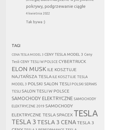
pokrywy, podgrzewanie ciągłe
4 kwietnia 2022
Tak bywa :)
TAGI
CENY TESLA MODEL 3
Ceny
CENA TESLA MODEL 3
CYBERTRUCK
Tesli
CENY TESLI W POLSCE
ELON MUSK
ILE KOSZTUJE
NAJTAŃSZA TESLA
ILE KOSZTUJE TESLA
POLSKI SALON TESLI
MODEL 3
POLSKI SERWIS
SALON TESLI W POLSCE
TESLI
SAMOCHODY ELEKTRYCZNE
SAMOCHODY
SAMOCHODY
ELEKTRYCZNE 2019
TESLA
ELEKTRYCZNE TESLA
SPACEX
TESLA 3
TESLA 3 CENA
TESLA 3
CENY
TESLA
TESLA 3 PERFORMANCE