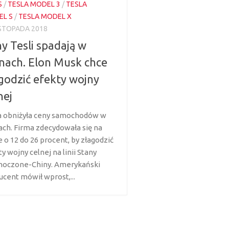
S
/
TESLA MODEL 3
/
TESLA
L S
/
TESLA MODEL X
ISTOPADA 2018
y Tesli spadają w
nach. Elon Musk chce
godzić efekty wojny
nej
a obniżyła ceny samochodów w
ach. Firma zdecydowała się na
e o 12 do 26 procent, by złagodzić
y wojny celnej na linii Stany
noczone-Chiny. Amerykański
ucent mówił wprost,...