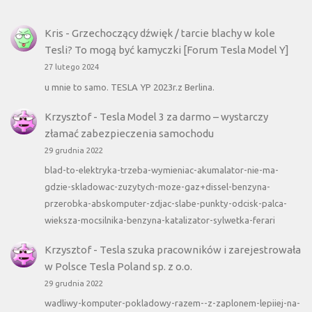
Kris
-
Grzechoczący dźwięk / tarcie blachy w kole
Tesli? To mogą być kamyczki [Forum Tesla Model Y]
27 lutego 2024
u mnie to samo. TESLA YP 2023r.z Berlina.
Krzysztof
-
Tesla Model 3 za darmo – wystarczy
złamać zabezpieczenia samochodu
29 grudnia 2022
blad-to-elektryka-trzeba-wymieniac-akumalator-nie-ma-
gdzie-skladowac-zuzytych-moze-gaz+dissel-benzyna-
przerobka-abskomputer-zdjac-slabe-punkty-odcisk-palca-
wieksza-mocsilnika-benzyna-katalizator-sylwetka-ferari
Krzysztof
-
Tesla szuka pracowników i zarejestrowała
w Polsce Tesla Poland sp. z o.o.
29 grudnia 2022
wadliwy-komputer-pokladowy-razem--z-zaplonem-lepiiej-na-