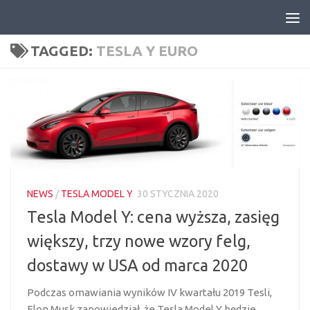
Skip to content
TAGGED:
TESLA Y EURO
NEWS
/
TESLA MODEL Y
30 STYCZNIA 2020
Tesla Model Y: cena wyższa, zasięg
większy, trzy nowe wzory felg,
dostawy w USA od marca 2020
Podczas omawiania wyników IV kwartału 2019 Tesli,
Elon Musk zapowiedział, że Tesla Model Y będzie