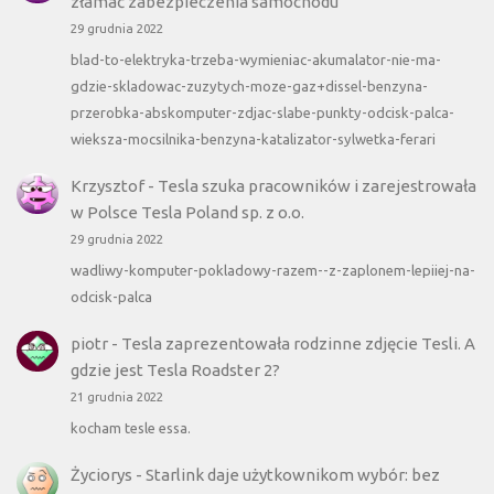
złamać zabezpieczenia samochodu
29 grudnia 2022
blad-to-elektryka-trzeba-wymieniac-akumalator-nie-ma-
gdzie-skladowac-zuzytych-moze-gaz+dissel-benzyna-
przerobka-abskomputer-zdjac-slabe-punkty-odcisk-palca-
wieksza-mocsilnika-benzyna-katalizator-sylwetka-ferari
Krzysztof
-
Tesla szuka pracowników i zarejestrowała
w Polsce Tesla Poland sp. z o.o.
29 grudnia 2022
wadliwy-komputer-pokladowy-razem--z-zaplonem-lepiiej-na-
odcisk-palca
piotr
-
Tesla zaprezentowała rodzinne zdjęcie Tesli. A
gdzie jest Tesla Roadster 2?
21 grudnia 2022
kocham tesle essa.
Życiorys
-
Starlink daje użytkownikom wybór: bez