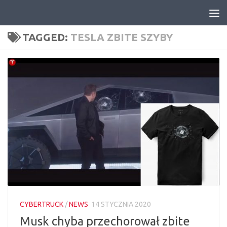
Skip to content
TAGGED:
TESLA ZBITE SZYBY
CYBERTRUCK
/
NEWS
14 STYCZNIA 2020
Musk chyba przechorował zbite