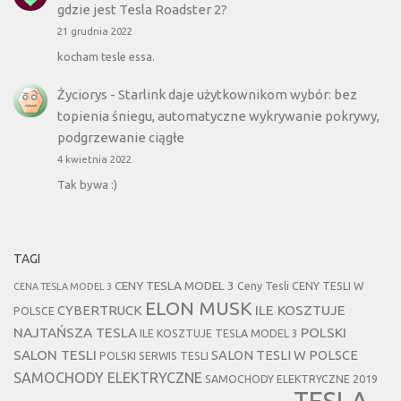
gdzie jest Tesla Roadster 2?
21 grudnia 2022
kocham tesle essa.
Życiorys
-
Starlink daje użytkownikom wybór: bez
topienia śniegu, automatyczne wykrywanie pokrywy,
podgrzewanie ciągłe
4 kwietnia 2022
Tak bywa :)
TAGI
CENY TESLA MODEL 3
Ceny Tesli
CENY TESLI W
CENA TESLA MODEL 3
ELON MUSK
CYBERTRUCK
ILE KOSZTUJE
POLSCE
NAJTAŃSZA TESLA
POLSKI
ILE KOSZTUJE TESLA MODEL 3
SALON TESLI
SALON TESLI W POLSCE
POLSKI SERWIS TESLI
SAMOCHODY ELEKTRYCZNE
SAMOCHODY ELEKTRYCZNE 2019
TESLA