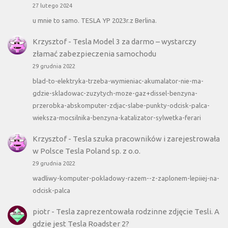
27 lutego 2024
u mnie to samo. TESLA YP 2023r.z Berlina.
Krzysztof
-
Tesla Model 3 za darmo – wystarczy
złamać zabezpieczenia samochodu
29 grudnia 2022
blad-to-elektryka-trzeba-wymieniac-akumalator-nie-ma-
gdzie-skladowac-zuzytych-moze-gaz+dissel-benzyna-
przerobka-abskomputer-zdjac-slabe-punkty-odcisk-palca-
wieksza-mocsilnika-benzyna-katalizator-sylwetka-ferari
Krzysztof
-
Tesla szuka pracowników i zarejestrowała
w Polsce Tesla Poland sp. z o.o.
29 grudnia 2022
wadliwy-komputer-pokladowy-razem--z-zaplonem-lepiiej-na-
odcisk-palca
piotr
-
Tesla zaprezentowała rodzinne zdjęcie Tesli. A
gdzie jest Tesla Roadster 2?