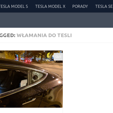
TESLA MODEL S
TESLA MODEL X
PORADY
TESLA SE
GGED:
WŁAMANIA DO TESLI
0