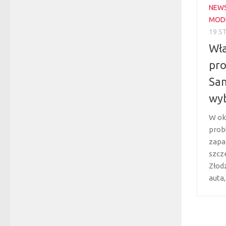
NEW
MODE
19 S
Wła
pro
San
wyb
W ok
prob
zapa
szcze
Złodz
auta,