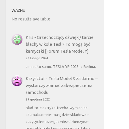
WAŻNE
No results available
Kris
-
Grzechoczący dźwięk / tarcie
blachy w kole Tesli? To mogą być
kamyczki [Forum Tesla Model Y]
27 lutego 2024
u mnie to samo. TESLA YP 2023r.z Berlina.
Krzysztof
-
Tesla Model 3 za darmo –
wystarczy złamać zabezpieczenia
samochodu
29 grudnia 2022
blad-to-elektryka-trzeba-wymieniac-
akumalator-nie-ma-gdzie-skladowac-
zuzytych-moze-gaz+dissel-benzyna-
przerobka-abskomputer-zdjac-slabe-