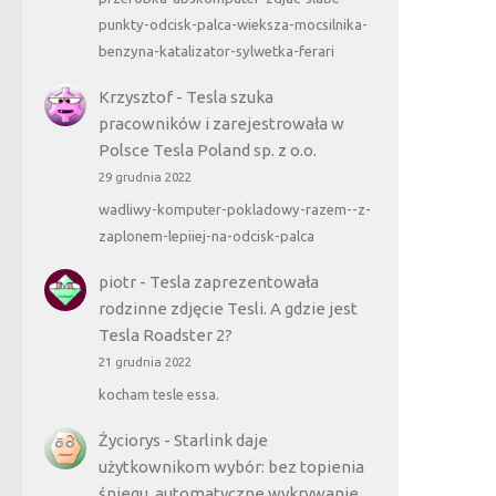
punkty-odcisk-palca-wieksza-mocsilnika-
benzyna-katalizator-sylwetka-ferari
Krzysztof
-
Tesla szuka
pracowników i zarejestrowała w
Polsce Tesla Poland sp. z o.o.
29 grudnia 2022
wadliwy-komputer-pokladowy-razem--z-
zaplonem-lepiiej-na-odcisk-palca
piotr
-
Tesla zaprezentowała
rodzinne zdjęcie Tesli. A gdzie jest
Tesla Roadster 2?
21 grudnia 2022
kocham tesle essa.
Życiorys
-
Starlink daje
użytkownikom wybór: bez topienia
śniegu, automatyczne wykrywanie