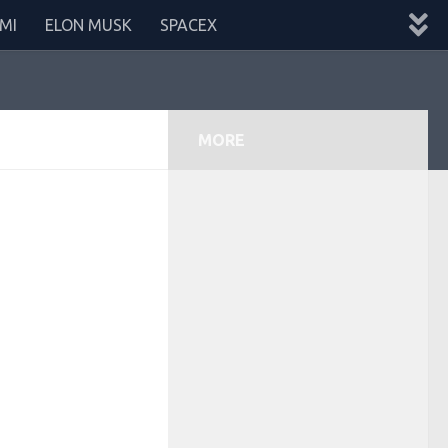
MI
ELON MUSK
SPACEX
MORE