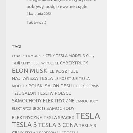
pokrywy, podgrzewanie ciągłe
4 kwietnia 2022
Tak bywa :)
TAGI
CENY TESLA MODEL 3
Ceny
CENA TESLA MODEL 3
CYBERTRUCK
Tesli
CENY TESLI W POLSCE
ELON MUSK
ILE KOSZTUJE
NAJTAŃSZA TESLA
ILE KOSZTUJE TESLA
POLSKI SALON TESLI
MODEL 3
POLSKI SERWIS
SALON TESLI W POLSCE
TESLI
SAMOCHODY ELEKTRYCZNE
SAMOCHODY
SAMOCHODY
ELEKTRYCZNE 2019
TESLA
ELEKTRYCZNE TESLA
SPACEX
TESLA 3
TESLA 3 CENA
TESLA 3
CENY
TESLA
TESLA 3 PERFORMANCE