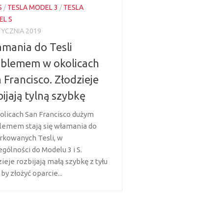
S
/
TESLA MODEL 3
/
TESLA
L S
TYCZNIA 2019
mania do Tesli
blemem w okolicach
 Francisco. Złodzieje
ijają tylną szybkę
olicach San Francisco dużym
lemem stają się włamania do
rkowanych Tesli, w
gólności do Modelu 3 i S.
ieje rozbijają małą szybkę z tyłu
 by złożyć oparcie...