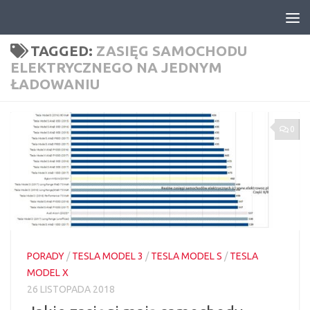
Skip to content
TAGGED:
ZASIĘG SAMOCHODU
ELEKTRYCZNEGO NA JEDNYM
ŁADOWANIU
0
PORADY
/
TESLA MODEL 3
/
TESLA MODEL S
/
TESLA
MODEL X
26 LISTOPADA 2018