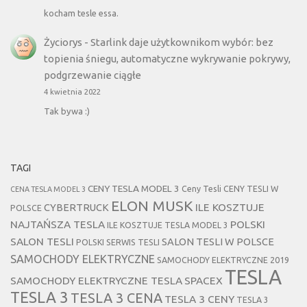
kocham tesle essa.
Życiorys
-
Starlink daje użytkownikom wybór: bez
topienia śniegu, automatyczne wykrywanie pokrywy,
podgrzewanie ciągłe
4 kwietnia 2022
Tak bywa :)
TAGI
CENY TESLA MODEL 3
Ceny Tesli
CENY TESLI W
CENA TESLA MODEL 3
ELON MUSK
CYBERTRUCK
ILE KOSZTUJE
POLSCE
NAJTAŃSZA TESLA
POLSKI
ILE KOSZTUJE TESLA MODEL 3
SALON TESLI
SALON TESLI W POLSCE
POLSKI SERWIS TESLI
SAMOCHODY ELEKTRYCZNE
SAMOCHODY ELEKTRYCZNE 2019
TESLA
SAMOCHODY ELEKTRYCZNE TESLA
SPACEX
TESLA 3
TESLA 3 CENA
TESLA 3 CENY
TESLA 3