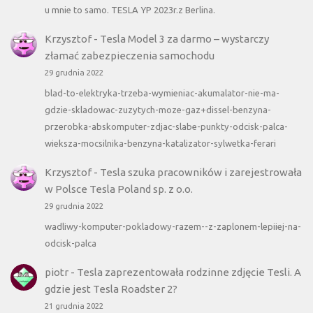
u mnie to samo. TESLA YP 2023r.z Berlina.
Krzysztof
-
Tesla Model 3 za darmo – wystarczy
złamać zabezpieczenia samochodu
29 grudnia 2022
blad-to-elektryka-trzeba-wymieniac-akumalator-nie-ma-
gdzie-skladowac-zuzytych-moze-gaz+dissel-benzyna-
przerobka-abskomputer-zdjac-slabe-punkty-odcisk-palca-
wieksza-mocsilnika-benzyna-katalizator-sylwetka-ferari
Krzysztof
-
Tesla szuka pracowników i zarejestrowała
w Polsce Tesla Poland sp. z o.o.
29 grudnia 2022
wadliwy-komputer-pokladowy-razem--z-zaplonem-lepiiej-na-
odcisk-palca
piotr
-
Tesla zaprezentowała rodzinne zdjęcie Tesli. A
gdzie jest Tesla Roadster 2?
21 grudnia 2022