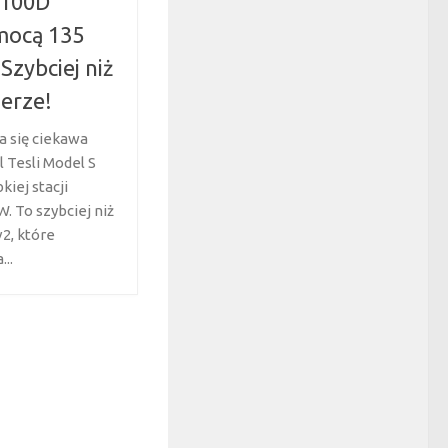
 100D
 mocą 135
Szybciej niż
erze!
a się ciekawa
l Tesli Model S
kiej stacji
. To szybciej niż
2, które
..