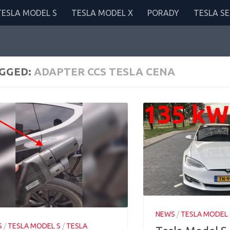
TESLA MODEL S
TESLA MODEL X
PORADY
TESLA SE
GGED:
ADAPTER CCS TESLA CENA
NEWS
/
TESLA MODEL 
S
/
TESLA MODEL S
/
TESLA