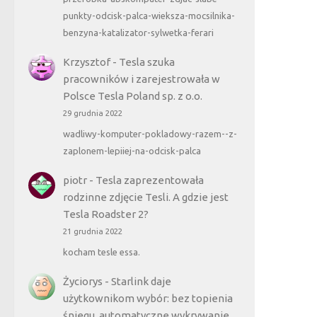
punkty-odcisk-palca-wieksza-mocsilnika-
benzyna-katalizator-sylwetka-ferari
Krzysztof
-
Tesla szuka
pracowników i zarejestrowała w
Polsce Tesla Poland sp. z o.o.
29 grudnia 2022
wadliwy-komputer-pokladowy-razem--z-
zaplonem-lepiiej-na-odcisk-palca
piotr
-
Tesla zaprezentowała
rodzinne zdjęcie Tesli. A gdzie jest
Tesla Roadster 2?
21 grudnia 2022
kocham tesle essa.
Życiorys
-
Starlink daje
użytkownikom wybór: bez topienia
śniegu, automatyczne wykrywanie