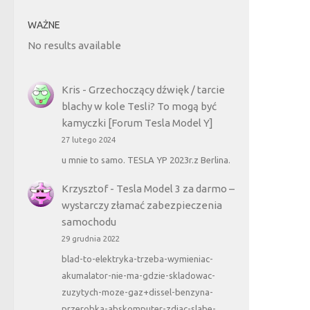
WAŻNE
No results available
Kris
-
Grzechoczący dźwięk / tarcie
blachy w kole Tesli? To mogą być
kamyczki [Forum Tesla Model Y]
27 lutego 2024
u mnie to samo. TESLA YP 2023r.z Berlina.
Krzysztof
-
Tesla Model 3 za darmo –
wystarczy złamać zabezpieczenia
samochodu
29 grudnia 2022
blad-to-elektryka-trzeba-wymieniac-
akumalator-nie-ma-gdzie-skladowac-
zuzytych-moze-gaz+dissel-benzyna-
przerobka-abskomputer-zdjac-slabe-