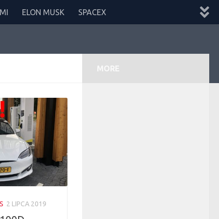
MI
ELON MUSK
SPACEX
MORE
S
2 LIPCA 2019