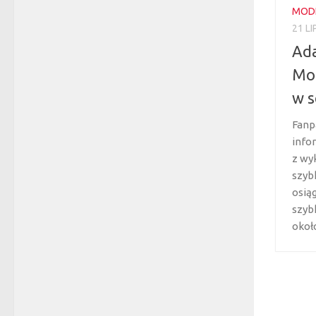
MOD
21 L
Ada
Mod
w s
Fanp
info
z wy
szyb
osią
szyb
około