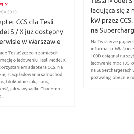
Tesla Model S
EL X
ładująca się z
IPCA 2019
kW przez CCS. 
pter CCS dla Tesli
na Supercharg
el S / X już dostępny
erwisie w Warszawie
Na Twitterze pojawił
informacja. Właścicie
age TeslaSzczecin zamieścił
100D osiągnął na szyb
rmację o ładowaniu Tesli Model X
ładowania moc 135 kW
korzystaniem adaptera CCS. Na
na Superchargerach v
kiej stacji ładowania samochód
pozwalają obecnie na.
gnął dokładnie taką samą
kość, jak w wypadku Chademo –
...