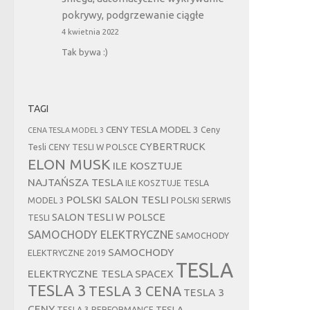
pokrywy, podgrzewanie ciągłe
4 kwietnia 2022
Tak bywa :)
TAGI
CENY TESLA MODEL 3
Ceny
CENA TESLA MODEL 3
CYBERTRUCK
Tesli
CENY TESLI W POLSCE
ELON MUSK
ILE KOSZTUJE
NAJTAŃSZA TESLA
ILE KOSZTUJE TESLA
POLSKI SALON TESLI
MODEL 3
POLSKI SERWIS
SALON TESLI W POLSCE
TESLI
SAMOCHODY ELEKTRYCZNE
SAMOCHODY
SAMOCHODY
ELEKTRYCZNE 2019
TESLA
ELEKTRYCZNE TESLA
SPACEX
TESLA 3
TESLA 3 CENA
TESLA 3
CENY
TESLA
TESLA 3 PERFORMANCE