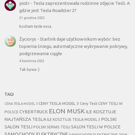
piotr
-
Tesla zaprezentowała rodzinne zdjęcie Tesli. A
gdzie jest Tesla Roadster 2?
21 grudnia 2022
kocham tesle essa.
Życiorys
-
Starlink daje użytkownikom wybór: bez
topienia śniegu, automatyczne wykrywanie pokrywy,
podgrzewanie ciągłe
4 kwietnia 2022
Tak bywa :)
TAGI
CENY TESLA MODEL 3
Ceny Tesli
CENY TESLI W
CENA TESLA MODEL 3
ELON MUSK
CYBERTRUCK
ILE KOSZTUJE
POLSCE
NAJTAŃSZA TESLA
POLSKI
ILE KOSZTUJE TESLA MODEL 3
SALON TESLI
SALON TESLI W POLSCE
POLSKI SERWIS TESLI
SAMOCHODY ELEKTRYCZNE
SAMOCHODY ELEKTRYCZNE 2019