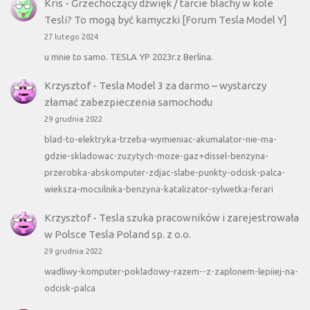
Kris
-
Grzechoczący dźwięk / tarcie blachy w kole
Tesli? To mogą być kamyczki [Forum Tesla Model Y]
27 lutego 2024
u mnie to samo. TESLA YP 2023r.z Berlina.
Krzysztof
-
Tesla Model 3 za darmo – wystarczy
złamać zabezpieczenia samochodu
29 grudnia 2022
blad-to-elektryka-trzeba-wymieniac-akumalator-nie-ma-
gdzie-skladowac-zuzytych-moze-gaz+dissel-benzyna-
przerobka-abskomputer-zdjac-slabe-punkty-odcisk-palca-
wieksza-mocsilnika-benzyna-katalizator-sylwetka-ferari
Krzysztof
-
Tesla szuka pracowników i zarejestrowała
w Polsce Tesla Poland sp. z o.o.
29 grudnia 2022
wadliwy-komputer-pokladowy-razem--z-zaplonem-lepiiej-na-
odcisk-palca