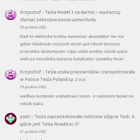
Krzysztof
-
Tesla Model 3 za darmo – wystarczy
złamać zabezpieczenia samochodu
29 grudnia 2022
blad-to-elektryka-trzeba-wymieniac-akumalator-nie-ma-
gdzie-skladowac-zuzytych-moze-gaz+dissel-benzyna-
przerobka-abskomputer-zdjac-slabe-punkty-odcisk-palca-
wieksza-mocsilnika-benzyna-katalizator-sylwetka-ferari
Krzysztof
-
Tesla szuka pracowników i zarejestrowała
w Polsce Tesla Poland sp. z o.o.
29 grudnia 2022
wadliwy-komputer-pokladowy-razem--z-zaplonem-lepiiej-na-
odcisk-palca
piotr
-
Tesla zaprezentowała rodzinne zdjęcie Tesli. A
gdzie jest Tesla Roadster 2?
21 grudnia 2022