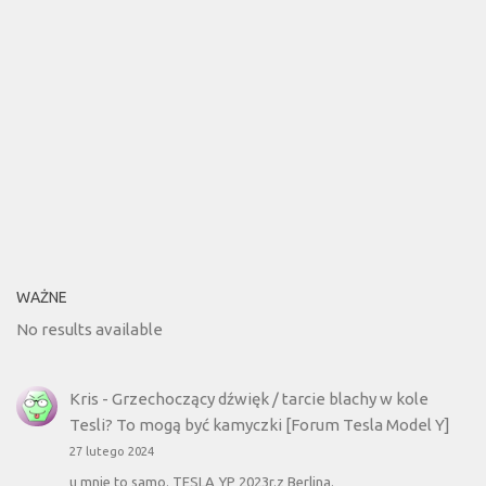
WAŻNE
No results available
Kris
-
Grzechoczący dźwięk / tarcie blachy w kole
Tesli? To mogą być kamyczki [Forum Tesla Model Y]
27 lutego 2024
u mnie to samo. TESLA YP 2023r.z Berlina.