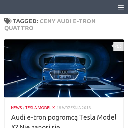
Skip to content
TAGGED:
CENY AUDI E-TRON
QUATTRO
0
NEWS
/
TESLA MODEL X
18 WRZEŚNIA 2018
Audi e-tron pogromcą Tesla Model
X? Nie zanosi się