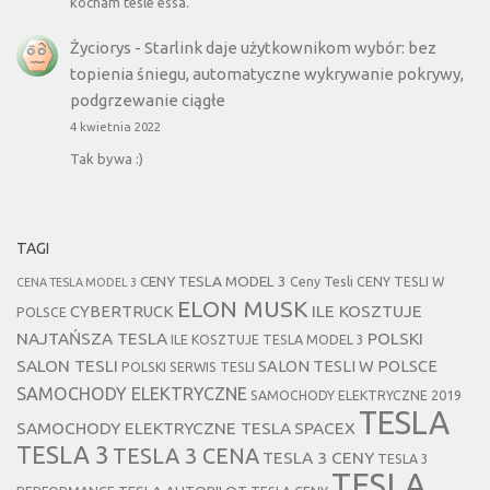
kocham tesle essa.
Życiorys
-
Starlink daje użytkownikom wybór: bez
topienia śniegu, automatyczne wykrywanie pokrywy,
podgrzewanie ciągłe
4 kwietnia 2022
Tak bywa :)
TAGI
CENY TESLA MODEL 3
Ceny Tesli
CENY TESLI W
CENA TESLA MODEL 3
ELON MUSK
CYBERTRUCK
ILE KOSZTUJE
POLSCE
NAJTAŃSZA TESLA
POLSKI
ILE KOSZTUJE TESLA MODEL 3
SALON TESLI
SALON TESLI W POLSCE
POLSKI SERWIS TESLI
SAMOCHODY ELEKTRYCZNE
SAMOCHODY ELEKTRYCZNE 2019
TESLA
SAMOCHODY ELEKTRYCZNE TESLA
SPACEX
TESLA 3
TESLA 3 CENA
TESLA 3 CENY
TESLA 3
TESLA