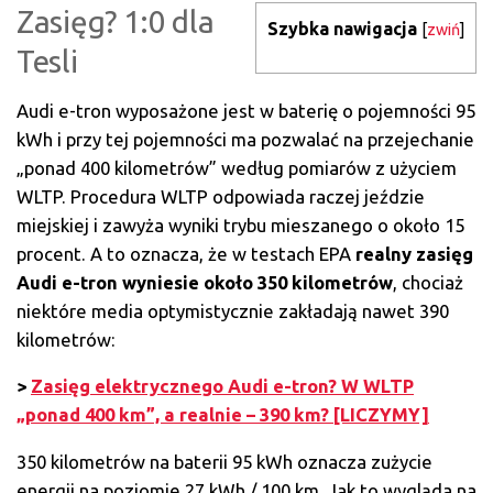
Zasięg? 1:0 dla
Szybka nawigacja
[
zwiń
]
Tesli
Audi e-tron wyposażone jest w baterię o pojemności 95
kWh i przy tej pojemności ma pozwalać na przejechanie
„ponad 400 kilometrów” według pomiarów z użyciem
WLTP. Procedura WLTP odpowiada raczej jeździe
miejskiej i zawyża wyniki trybu mieszanego o około 15
procent. A to oznacza, że w testach EPA
realny zasięg
Audi e-tron wyniesie około 350 kilometrów
, chociaż
niektóre media optymistycznie zakładają nawet 390
kilometrów:
>
Zasięg elektrycznego Audi e-tron? W WLTP
„ponad 400 km”, a realnie – 390 km? [LICZYMY]
350 kilometrów na baterii 95 kWh oznacza zużycie
energii na poziomie 27 kWh / 100 km. Jak to wygląda na