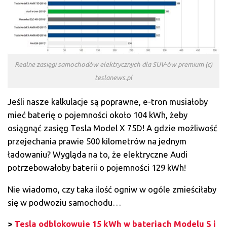
Realne zasięgi samochodów elektrycznych dla SUV-ów premium (c)
teslanews.pl
Jeśli nasze kalkulacje są poprawne, e-tron musiałoby
mieć baterię o pojemności około 104 kWh, żeby
osiągnąć zasięg Tesla Model X 75D! A gdzie możliwość
przejechania prawie 500 kilometrów na jednym
ładowaniu? Wygląda na to, że elektryczne Audi
potrzebowałoby baterii o pojemności 129 kWh!
Nie wiadomo, czy taka ilość ogniw w ogóle zmieściłaby
się w podwoziu samochodu…
>
Tesla odblokowuje 15 kWh w bateriach Modelu S i