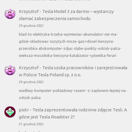
Krzysztof
-
Tesla Model 3 za darmo – wystarczy
złamać zabezpieczenia samochodu
29 grudnia 2022
blad-to-elektryka-trzeba-wymieniac-akumalator-nie-ma-
gdzie-skladowac-zuzytych-moze-gaz+dissel-benzyna-
przerobka-abskomputer-zdjac-slabe-punkty-odcisk-palca-
wieksza-mocsilnika-benzyna-katalizator-sylwetka-ferari
Krzysztof
-
Tesla szuka pracowników i zarejestrowała
w Polsce Tesla Poland sp. z o.o.
29 grudnia 2022
wadliwy-komputer-pokladowy-razem--z-zaplonem-lepiiej-na-
odcisk-palca
piotr
-
Tesla zaprezentowała rodzinne zdjęcie Tesli. A
gdzie jest Tesla Roadster 2?
21 grudnia 2022