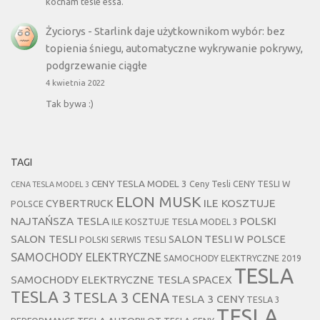
kocham tesle essa.
Życiorys
-
Starlink daje użytkownikom wybór: bez
topienia śniegu, automatyczne wykrywanie pokrywy,
podgrzewanie ciągłe
4 kwietnia 2022
Tak bywa :)
TAGI
CENY TESLA MODEL 3
Ceny Tesli
CENY TESLI W
CENA TESLA MODEL 3
ELON MUSK
CYBERTRUCK
ILE KOSZTUJE
POLSCE
NAJTAŃSZA TESLA
POLSKI
ILE KOSZTUJE TESLA MODEL 3
SALON TESLI
SALON TESLI W POLSCE
POLSKI SERWIS TESLI
SAMOCHODY ELEKTRYCZNE
SAMOCHODY ELEKTRYCZNE 2019
TESLA
SAMOCHODY ELEKTRYCZNE TESLA
SPACEX
TESLA 3
TESLA 3 CENA
TESLA 3 CENY
TESLA 3
TESLA