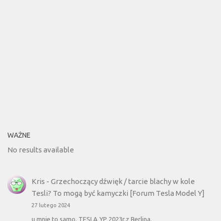
WAŻNE
No results available
Kris
-
Grzechoczący dźwięk / tarcie blachy w kole
Tesli? To mogą być kamyczki [Forum Tesla Model Y]
27 lutego 2024
u mnie to samo. TESLA YP 2023r.z Berlina.