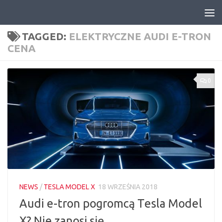
Skip to content
TAGGED:
ELEKTRYCZNE AUDI E-TRON
CENA
0
NEWS
/
TESLA MODEL X
18 WRZEŚNIA 2018
Audi e-tron pogromcą Tesla Model
X? Nie zanosi się