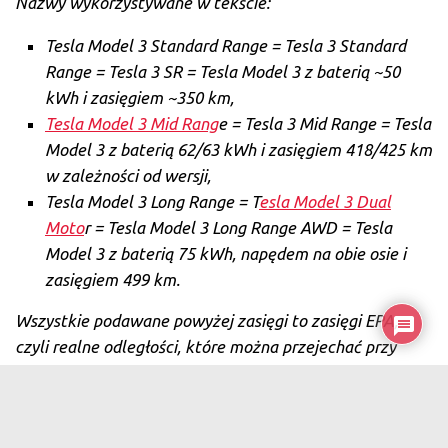
Nazwy wykorzystywane w tekście:
Tesla Model 3 Standard Range = Tesla 3 Standard
Range = Tesla 3 SR = Tesla Model 3 z baterią ~50
kWh i zasięgiem ~350 km,
Tesla Model 3 Mid Rang
e = Tesla 3 Mid Range = Tesla
Model 3 z baterią 62/63 kWh i zasięgiem 418/425 km
w zależności od wersji,
Tesla Model 3 Long Range = T
esla Model 3 Dual
Moto
r = Tesla Model 3 Long Range AWD = Tesla
Model 3 z baterią 75 kWh, napędem na obie osie i
zasięgiem 499 km.
Wszystkie podawane powyżej zasięgi to zasięgi EPA,
czyli realne odległości, które można przejechać przy
dobrej pogodzie w trybie mieszanym. Warto pamiętać, że
w Europie obowiązuje procedura WLTP, która zawyża
zasięgi, a przez to nieco je odrealnia.