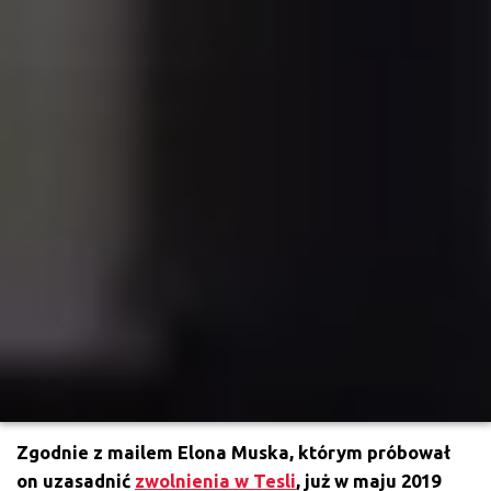
Zgodnie z mailem Elona Muska, którym próbował
on uzasadnić
zwolnienia w Tesli
, już w maju 2019