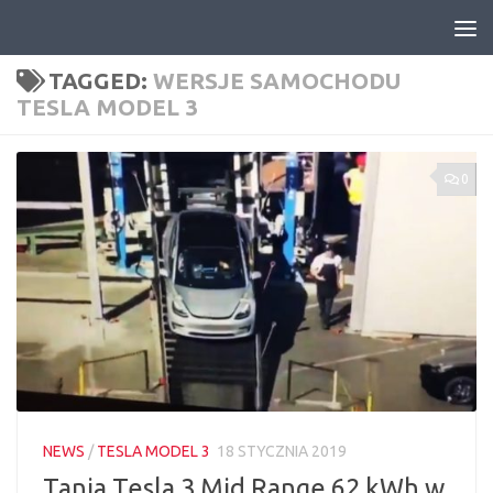
Skip to content
TAGGED:
WERSJE SAMOCHODU
TESLA MODEL 3
0
NEWS
/
TESLA MODEL 3
18 STYCZNIA 2019
Tania Tesla 3 Mid Range 62 kWh w