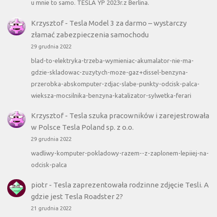
u mnie to samo. TESLA YP 2023r.z Berlina.
Krzysztof
-
Tesla Model 3 za darmo – wystarczy
złamać zabezpieczenia samochodu
29 grudnia 2022
blad-to-elektryka-trzeba-wymieniac-akumalator-nie-ma-
gdzie-skladowac-zuzytych-moze-gaz+dissel-benzyna-
przerobka-abskomputer-zdjac-slabe-punkty-odcisk-palca-
wieksza-mocsilnika-benzyna-katalizator-sylwetka-ferari
Krzysztof
-
Tesla szuka pracowników i zarejestrowała
w Polsce Tesla Poland sp. z o.o.
29 grudnia 2022
wadliwy-komputer-pokladowy-razem--z-zaplonem-lepiiej-na-
odcisk-palca
piotr
-
Tesla zaprezentowała rodzinne zdjęcie Tesli. A
gdzie jest Tesla Roadster 2?
21 grudnia 2022