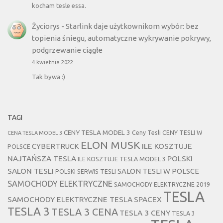
kocham tesle essa.
Życiorys
-
Starlink daje użytkownikom wybór: bez
topienia śniegu, automatyczne wykrywanie pokrywy,
podgrzewanie ciągłe
4 kwietnia 2022
Tak bywa :)
TAGI
CENY TESLA MODEL 3
Ceny Tesli
CENY TESLI W
CENA TESLA MODEL 3
ELON MUSK
CYBERTRUCK
ILE KOSZTUJE
POLSCE
NAJTAŃSZA TESLA
POLSKI
ILE KOSZTUJE TESLA MODEL 3
SALON TESLI
SALON TESLI W POLSCE
POLSKI SERWIS TESLI
SAMOCHODY ELEKTRYCZNE
SAMOCHODY ELEKTRYCZNE 2019
TESLA
SAMOCHODY ELEKTRYCZNE TESLA
SPACEX
TESLA 3
TESLA 3 CENA
TESLA 3 CENY
TESLA 3