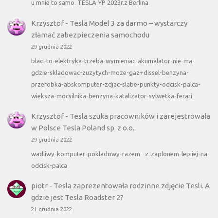
u mnie to samo. TESLA YP 2023r.z Berlina.
Krzysztof
-
Tesla Model 3 za darmo – wystarczy
złamać zabezpieczenia samochodu
29 grudnia 2022
blad-to-elektryka-trzeba-wymieniac-akumalator-nie-ma-
gdzie-skladowac-zuzytych-moze-gaz+dissel-benzyna-
przerobka-abskomputer-zdjac-slabe-punkty-odcisk-palca-
wieksza-mocsilnika-benzyna-katalizator-sylwetka-ferari
Krzysztof
-
Tesla szuka pracowników i zarejestrowała
w Polsce Tesla Poland sp. z o.o.
29 grudnia 2022
wadliwy-komputer-pokladowy-razem--z-zaplonem-lepiiej-na-
odcisk-palca
piotr
-
Tesla zaprezentowała rodzinne zdjęcie Tesli. A
gdzie jest Tesla Roadster 2?
21 grudnia 2022