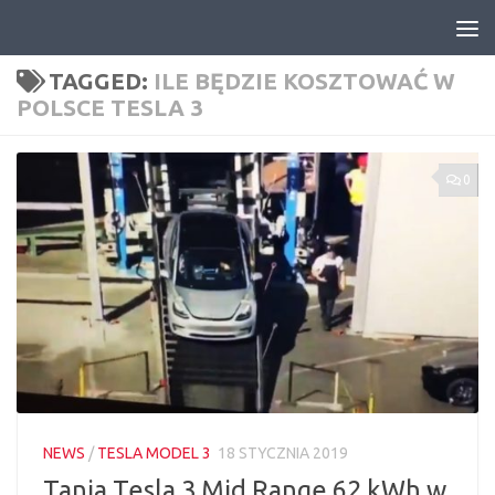
Skip to content
TAGGED:
ILE BĘDZIE KOSZTOWAĆ W
POLSCE TESLA 3
0
NEWS
/
TESLA MODEL 3
18 STYCZNIA 2019
Tania Tesla 3 Mid Range 62 kWh w