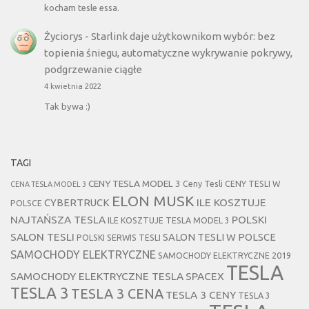
kocham tesle essa.
Życiorys
-
Starlink daje użytkownikom wybór: bez
topienia śniegu, automatyczne wykrywanie pokrywy,
podgrzewanie ciągłe
4 kwietnia 2022
Tak bywa :)
TAGI
CENY TESLA MODEL 3
Ceny Tesli
CENY TESLI W
CENA TESLA MODEL 3
ELON MUSK
CYBERTRUCK
ILE KOSZTUJE
POLSCE
NAJTAŃSZA TESLA
POLSKI
ILE KOSZTUJE TESLA MODEL 3
SALON TESLI
SALON TESLI W POLSCE
POLSKI SERWIS TESLI
SAMOCHODY ELEKTRYCZNE
SAMOCHODY ELEKTRYCZNE 2019
TESLA
SAMOCHODY ELEKTRYCZNE TESLA
SPACEX
TESLA 3
TESLA 3 CENA
TESLA 3 CENY
TESLA 3