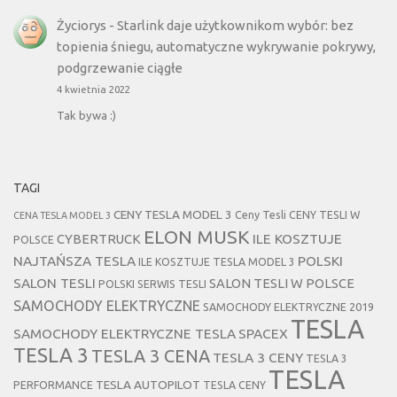
Życiorys
-
Starlink daje użytkownikom wybór: bez
topienia śniegu, automatyczne wykrywanie pokrywy,
podgrzewanie ciągłe
4 kwietnia 2022
Tak bywa :)
TAGI
CENY TESLA MODEL 3
Ceny Tesli
CENY TESLI W
CENA TESLA MODEL 3
ELON MUSK
CYBERTRUCK
ILE KOSZTUJE
POLSCE
NAJTAŃSZA TESLA
POLSKI
ILE KOSZTUJE TESLA MODEL 3
SALON TESLI
SALON TESLI W POLSCE
POLSKI SERWIS TESLI
SAMOCHODY ELEKTRYCZNE
SAMOCHODY ELEKTRYCZNE 2019
TESLA
SAMOCHODY ELEKTRYCZNE TESLA
SPACEX
TESLA 3
TESLA 3 CENA
TESLA 3 CENY
TESLA 3
TESLA
TESLA AUTOPILOT
PERFORMANCE
TESLA CENY