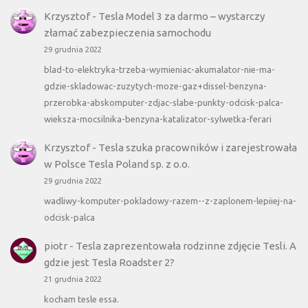
Krzysztof
-
Tesla Model 3 za darmo – wystarczy
złamać zabezpieczenia samochodu
29 grudnia 2022
blad-to-elektryka-trzeba-wymieniac-akumalator-nie-ma-
gdzie-skladowac-zuzytych-moze-gaz+dissel-benzyna-
przerobka-abskomputer-zdjac-slabe-punkty-odcisk-palca-
wieksza-mocsilnika-benzyna-katalizator-sylwetka-ferari
Krzysztof
-
Tesla szuka pracowników i zarejestrowała
w Polsce Tesla Poland sp. z o.o.
29 grudnia 2022
wadliwy-komputer-pokladowy-razem--z-zaplonem-lepiiej-na-
odcisk-palca
piotr
-
Tesla zaprezentowała rodzinne zdjęcie Tesli. A
gdzie jest Tesla Roadster 2?
21 grudnia 2022
kocham tesle essa.