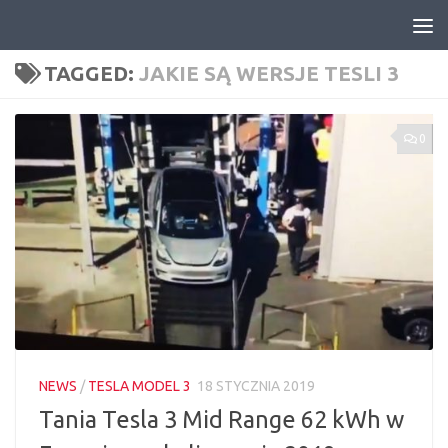
Skip to content
TAGGED:
JAKIE SĄ WERSJE TESLI 3
0
NEWS
/
TESLA MODEL 3
18 STYCZNIA 2019
Tania Tesla 3 Mid Range 62 kWh w