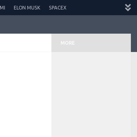
MI
ELON MUSK
SPACEX
MORE