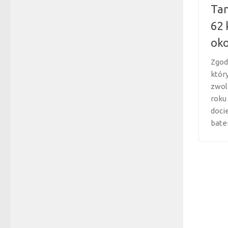
Tan
62 
oko
Zgod
któr
zwol
roku
doci
bater