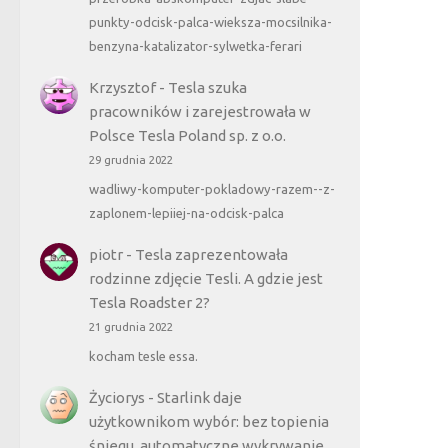
punkty-odcisk-palca-wieksza-mocsilnika-
benzyna-katalizator-sylwetka-ferari
Krzysztof
-
Tesla szuka
pracowników i zarejestrowała w
Polsce Tesla Poland sp. z o.o.
29 grudnia 2022
wadliwy-komputer-pokladowy-razem--z-
zaplonem-lepiiej-na-odcisk-palca
piotr
-
Tesla zaprezentowała
rodzinne zdjęcie Tesli. A gdzie jest
Tesla Roadster 2?
21 grudnia 2022
kocham tesle essa.
Życiorys
-
Starlink daje
użytkownikom wybór: bez topienia
śniegu, automatyczne wykrywanie