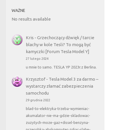
WAŻNE
No results available
Kris
-
Grzechoczący dźwięk / tarcie
blachy w kole Tesli? To mogą być
kamyczki [Forum Tesla Model Y]
27 lutego 2024
u mnie to samo. TESLA YP 2023r.z Berlina.
Krzysztof
-
Tesla Model 3 za darmo –
wystarczy złamać zabezpieczenia
samochodu
29 grudnia 2022
blad-to-elektryka-trzeba-wymieniac-
akumalator-nie-ma-gdzie-skladowac-
zuzytych-moze-gaz+dissel-benzyna-
przerobka-abskomputer-zdjac-slabe-