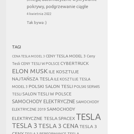
pokrywy, podgrzewanie ciągłe
4 kwietnia 2022
Tak bywa :)
TAGI
CENY TESLA MODEL 3
Ceny
CENA TESLA MODEL 3
CYBERTRUCK
Tesli
CENY TESLI W POLSCE
ELON MUSK
ILE KOSZTUJE
NAJTAŃSZA TESLA
ILE KOSZTUJE TESLA
POLSKI SALON TESLI
MODEL 3
POLSKI SERWIS
SALON TESLI W POLSCE
TESLI
SAMOCHODY ELEKTRYCZNE
SAMOCHODY
SAMOCHODY
ELEKTRYCZNE 2019
TESLA
ELEKTRYCZNE TESLA
SPACEX
TESLA 3
TESLA 3 CENA
TESLA 3
CENY
TESLA
TESLA 3 PERFORMANCE