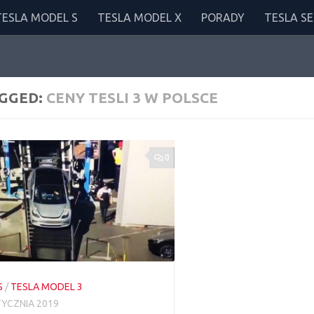
TESLA MODEL S
TESLA MODEL X
PORADY
TESLA SE
GGED:
CENY TESLI 3 W POLSCE
0
S
/
TESLA MODEL 3
TYCZNIA 2019