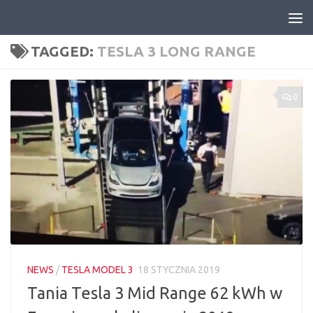
Skip to content
TAGGED:
TESLA 3 LONG RANGE
0
NEWS
/
TESLA MODEL 3
18 STYCZNIA 2019
Tania Tesla 3 Mid Range 62 kWh w