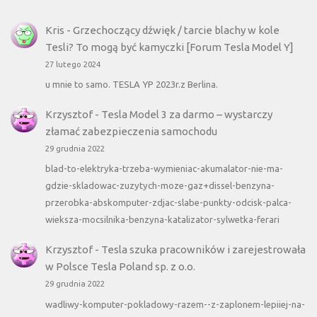
Kris
-
Grzechoczący dźwięk / tarcie blachy w kole
Tesli? To mogą być kamyczki [Forum Tesla Model Y]
27 lutego 2024
u mnie to samo. TESLA YP 2023r.z Berlina.
Krzysztof
-
Tesla Model 3 za darmo – wystarczy
złamać zabezpieczenia samochodu
29 grudnia 2022
blad-to-elektryka-trzeba-wymieniac-akumalator-nie-ma-
gdzie-skladowac-zuzytych-moze-gaz+dissel-benzyna-
przerobka-abskomputer-zdjac-slabe-punkty-odcisk-palca-
wieksza-mocsilnika-benzyna-katalizator-sylwetka-ferari
Krzysztof
-
Tesla szuka pracowników i zarejestrowała
w Polsce Tesla Poland sp. z o.o.
29 grudnia 2022
wadliwy-komputer-pokladowy-razem--z-zaplonem-lepiiej-na-