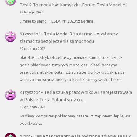
Tesli? To mogą być kamyczki [Forum Tesla Model Y]
27 lutego 2024
u mnie to samo. TESLA YP 2023r.z Berlina.
Krzysztof
-
Tesla Model 3 za darmo – wystarczy
złamać zabezpieczenia samochodu
29 grudnia 2022
blad-to-elektryka-trzeba-wymieniac-akumalator-nie-ma-
gdzie-skladowac-zuzytych-moze-gaz+dissel-benzyna-
przerobka-abskomputer-zdjac-slabe-punkty-odcisk-palca-
wieksza-mocsilnika-benzyna-katalizator-sylwetka-ferari
Krzysztof
-
Tesla szuka pracowników i zarejestrowała
w Polsce Tesla Poland sp. z o.o.
29 grudnia 2022
wadliwy-komputer-pokladowy-razem--z-zaplonem-lepiiej-na-
odcisk-palca
piotr
-
Tesla zaprezentowała rodzinne zdjęcie Tesli. A