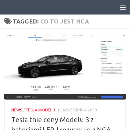
Skip to content
TAGGED:
CO TO JEST NCA
NEWS
/
TESLA MODEL 3
1 PAŹDZIERNIKA 2020
Tesla tnie ceny Modelu 3 z
bateriami LFP. I rezygnuje z NCA