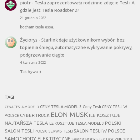
piotr
-
Tesla zaprezentowała rodzinne zdjęcie Tesli. A
gdzie jest Tesla Roadster 2?
21 grudnia 2022
kocham tesle essa.
Życiorys
-
Starlink daje użytkownikom wybór: bez
topienia śniegu, automatyczne wykrywanie pokrywy,
podgrzewanie ciągłe
4 kwietnia 2022
Tak bywa :)
TAGI
CENY TESLA MODEL 3
Ceny Tesli
CENY TESLI W
CENA TESLA MODEL 3
ELON MUSK
CYBERTRUCK
ILE KOSZTUJE
POLSCE
NAJTAŃSZA TESLA
POLSKI
ILE KOSZTUJE TESLA MODEL 3
SALON TESLI
SALON TESLI W POLSCE
POLSKI SERWIS TESLI
SAMOCHODY ELEKTRYCZNE
SAMOCHODY ELEKTRYCZNE 2019