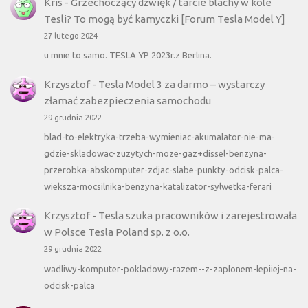
Kris
-
Grzechoczący dźwięk / tarcie blachy w kole
Tesli? To mogą być kamyczki [Forum Tesla Model Y]
27 lutego 2024
u mnie to samo. TESLA YP 2023r.z Berlina.
Krzysztof
-
Tesla Model 3 za darmo – wystarczy
złamać zabezpieczenia samochodu
29 grudnia 2022
blad-to-elektryka-trzeba-wymieniac-akumalator-nie-ma-
gdzie-skladowac-zuzytych-moze-gaz+dissel-benzyna-
przerobka-abskomputer-zdjac-slabe-punkty-odcisk-palca-
wieksza-mocsilnika-benzyna-katalizator-sylwetka-ferari
Krzysztof
-
Tesla szuka pracowników i zarejestrowała
w Polsce Tesla Poland sp. z o.o.
29 grudnia 2022
wadliwy-komputer-pokladowy-razem--z-zaplonem-lepiiej-na-
odcisk-palca