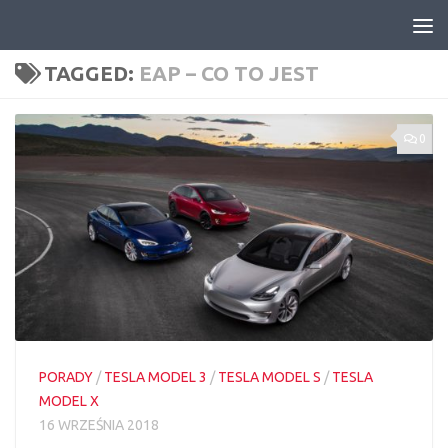
Skip to content
TAGGED:
EAP – CO TO JEST
0
PORADY
/
TESLA MODEL 3
/
TESLA MODEL S
/
TESLA
MODEL X
16 WRZEŚNIA 2018