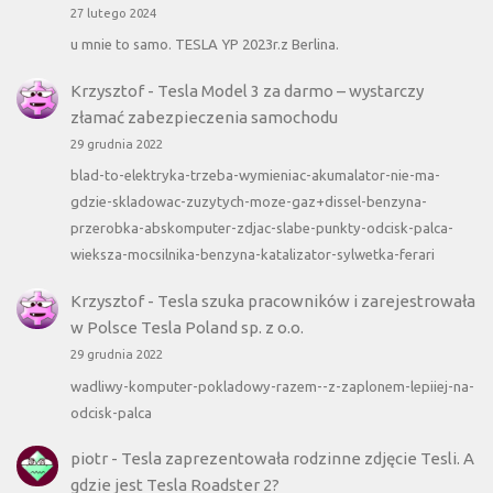
27 lutego 2024
u mnie to samo. TESLA YP 2023r.z Berlina.
Krzysztof
-
Tesla Model 3 za darmo – wystarczy
złamać zabezpieczenia samochodu
29 grudnia 2022
blad-to-elektryka-trzeba-wymieniac-akumalator-nie-ma-
gdzie-skladowac-zuzytych-moze-gaz+dissel-benzyna-
przerobka-abskomputer-zdjac-slabe-punkty-odcisk-palca-
wieksza-mocsilnika-benzyna-katalizator-sylwetka-ferari
Krzysztof
-
Tesla szuka pracowników i zarejestrowała
w Polsce Tesla Poland sp. z o.o.
29 grudnia 2022
wadliwy-komputer-pokladowy-razem--z-zaplonem-lepiiej-na-
odcisk-palca
piotr
-
Tesla zaprezentowała rodzinne zdjęcie Tesli. A
gdzie jest Tesla Roadster 2?