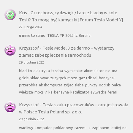
Kris
-
Grzechoczący dźwięk / tarcie blachy w kole
Tesli? To mogą być kamyczki [Forum Tesla Model Y]
27 lutego 2024
u mnie to samo. TESLA YP 2023r.z Berlina.
Krzysztof
-
Tesla Model 3 za darmo – wystarczy
złamać zabezpieczenia samochodu
29 grudnia 2022
blad-to-elektryka-trzeba-wymieniac-akumalator-nie-ma-
gdzie-skladowac-zuzytych-moze-gaz+dissel-benzyna-
przerobka-abskomputer-zdjac-slabe-punkty-odcisk-palca-
wieksza-mocsilnika-benzyna-katalizator-sylwetka-ferari
Krzysztof
-
Tesla szuka pracowników i zarejestrowała
w Polsce Tesla Poland sp. z o.o.
29 grudnia 2022
wadliwy-komputer-pokladowy-razem--z-zaplonem-lepiiej-na-