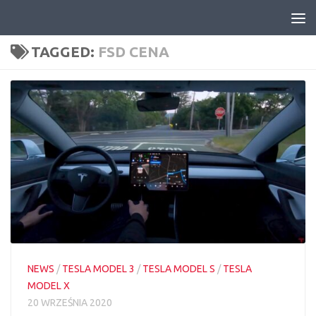
Skip to content
TAGGED:
FSD CENA
NEWS
/
TESLA MODEL 3
/
TESLA MODEL S
/
TESLA
MODEL X
20 WRZEŚNIA 2020