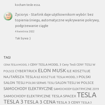
kocham tesle essa.
Życiorys
-
Starlink daje użytkownikom wybór: bez
topienia śniegu, automatyczne wykrywanie pokrywy,
podgrzewanie ciągłe
4 kwietnia 2022
Tak bywa :)
TAGI
CENY TESLA MODEL 3
Ceny Tesli
CENY TESLI W
CENA TESLA MODEL 3
ELON MUSK
CYBERTRUCK
ILE KOSZTUJE
POLSCE
NAJTAŃSZA TESLA
POLSKI
ILE KOSZTUJE TESLA MODEL 3
SALON TESLI
SALON TESLI W POLSCE
POLSKI SERWIS TESLI
SAMOCHODY ELEKTRYCZNE
SAMOCHODY ELEKTRYCZNE 2019
TESLA
SAMOCHODY ELEKTRYCZNE TESLA
SPACEX
TESLA 3
TESLA 3 CENA
TESLA 3 CENY
TESLA 3