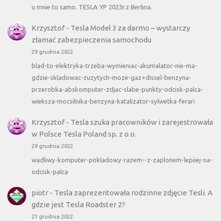
u mnie to samo. TESLA YP 2023r.z Berlina.
Krzysztof
-
Tesla Model 3 za darmo – wystarczy
złamać zabezpieczenia samochodu
29 grudnia 2022
blad-to-elektryka-trzeba-wymieniac-akumalator-nie-ma-
gdzie-skladowac-zuzytych-moze-gaz+dissel-benzyna-
przerobka-abskomputer-zdjac-slabe-punkty-odcisk-palca-
wieksza-mocsilnika-benzyna-katalizator-sylwetka-ferari
Krzysztof
-
Tesla szuka pracowników i zarejestrowała
w Polsce Tesla Poland sp. z o.o.
29 grudnia 2022
wadliwy-komputer-pokladowy-razem--z-zaplonem-lepiiej-na-
odcisk-palca
piotr
-
Tesla zaprezentowała rodzinne zdjęcie Tesli. A
gdzie jest Tesla Roadster 2?
21 grudnia 2022