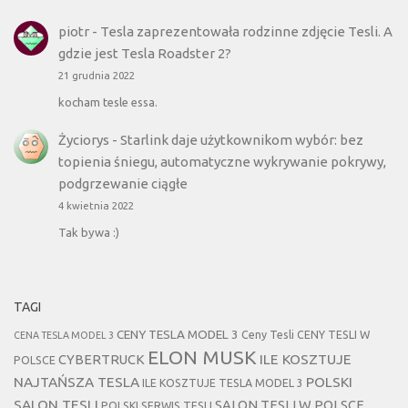
piotr
-
Tesla zaprezentowała rodzinne zdjęcie Tesli. A
gdzie jest Tesla Roadster 2?
21 grudnia 2022
kocham tesle essa.
Życiorys
-
Starlink daje użytkownikom wybór: bez
topienia śniegu, automatyczne wykrywanie pokrywy,
podgrzewanie ciągłe
4 kwietnia 2022
Tak bywa :)
TAGI
CENY TESLA MODEL 3
Ceny Tesli
CENY TESLI W
CENA TESLA MODEL 3
ELON MUSK
CYBERTRUCK
ILE KOSZTUJE
POLSCE
NAJTAŃSZA TESLA
POLSKI
ILE KOSZTUJE TESLA MODEL 3
SALON TESLI
SALON TESLI W POLSCE
POLSKI SERWIS TESLI