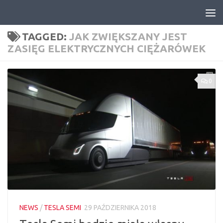
Skip to content
TAGGED:
JAK ZWIĘKSZANY JEST
ZASIĘG ELEKTRYCZNYCH CIĘŻARÓWEK
0
NEWS
/
TESLA SEMI
29 PAŹDZIERNIKA 2018