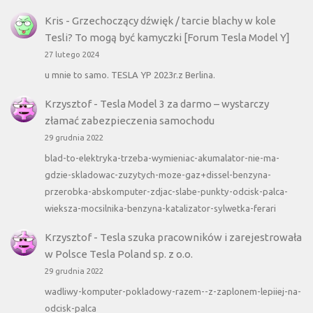
Kris
-
Grzechoczący dźwięk / tarcie blachy w kole
Tesli? To mogą być kamyczki [Forum Tesla Model Y]
27 lutego 2024
u mnie to samo. TESLA YP 2023r.z Berlina.
Krzysztof
-
Tesla Model 3 za darmo – wystarczy
złamać zabezpieczenia samochodu
29 grudnia 2022
blad-to-elektryka-trzeba-wymieniac-akumalator-nie-ma-
gdzie-skladowac-zuzytych-moze-gaz+dissel-benzyna-
przerobka-abskomputer-zdjac-slabe-punkty-odcisk-palca-
wieksza-mocsilnika-benzyna-katalizator-sylwetka-ferari
Krzysztof
-
Tesla szuka pracowników i zarejestrowała
w Polsce Tesla Poland sp. z o.o.
29 grudnia 2022
wadliwy-komputer-pokladowy-razem--z-zaplonem-lepiiej-na-
odcisk-palca