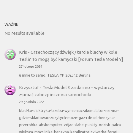
WAŻNE
No results available
Kris
-
Grzechoczący dźwięk / tarcie blachy w kole
Tesli? To mogą być kamyczki [Forum Tesla Model Y]
27 lutego 2024
u mnie to samo. TESLA YP 2023r.z Berlina.
Krzysztof
-
Tesla Model 3 za darmo – wystarczy
złamać zabezpieczenia samochodu
29 grudnia 2022
blad-to-elektryka-trzeba-wymieniac-akumalator-nie-ma-
gdzie-skladowac-zuzytych-moze-gaz+dissel-benzyna-
przerobka-abskomputer-zdjac-slabe-punkty-odcisk-palca-
wieksza-mocsilnika-benzyna-katalizator-sylwetka-ferari