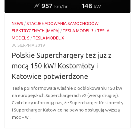
NEWS
/
STACJE ŁADOWANIA SAMOCHODÓW
ELEKTRYCZNYCH [MAPA]
/
TESLA MODEL 3
/
TESLA
MODEL S
/
TESLA MODEL X
30 SIERPNIA 2019
Polskie Superchargery też już z
mocą 150 kW! Kostomłoty i
Katowice potwierdzone
Tesla poinformowała właśnie o odblokowaniu 150 kW
na europejskich Superchargerach v2 (wersji drugiej).
Czytelnicy informują nas, że Supercharger Kostomłoty
i Supercharger Katowice na pewno obsługują wyższą
moc – w...