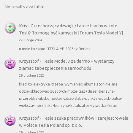
No results available
Kris
-
Grzechoczący dźwięk / tarcie blachy w kole
Tesli? To mogą być kamyczki [Forum Tesla Model Y]
27 lutego 2024
u mnie to samo. TESLA YP 2023r.z Berlina.
Krzysztof
-
Tesla Model 3 za darmo – wystarczy
złamać zabezpieczenia samochodu
29 grudnia 2022
blad-to-elektryka-trzeba-wymieniac-akumalator-nie-ma-
gdzie-skladowac-zuzytych-moze-gaz+dissel-benzyna-
przerobka-abskomputer-zdjac-slabe-punkty-odcisk-palca-
wieksza-mocsilnika-benzyna-katalizator-sylwetka-ferari
Krzysztof
-
Tesla szuka pracowników i zarejestrowała
w Polsce Tesla Poland sp. z o.o.
29 grudnia 2022