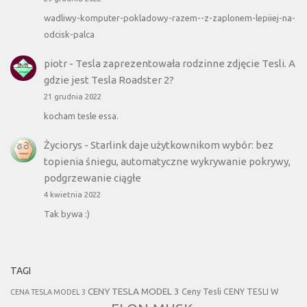
wadliwy-komputer-pokladowy-razem--z-zaplonem-lepiiej-na-
odcisk-palca
piotr
-
Tesla zaprezentowała rodzinne zdjęcie Tesli. A
gdzie jest Tesla Roadster 2?
21 grudnia 2022
kocham tesle essa.
Życiorys
-
Starlink daje użytkownikom wybór: bez
topienia śniegu, automatyczne wykrywanie pokrywy,
podgrzewanie ciągłe
4 kwietnia 2022
Tak bywa :)
TAGI
CENY TESLA MODEL 3
Ceny Tesli
CENY TESLI W
CENA TESLA MODEL 3