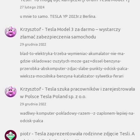
27 lutego 2024
u mnie to samo. TESLA YP 2023r.z Berlina.
Krzysztof
-
Tesla Model 3 za darmo – wystarczy
złamać zabezpieczenia samochodu
29 grudnia 2022
blad-to-elektryka-trzeba-wymieniac-akumalator-nie-ma-
gdzie-skladowac-zuzytych-moze-gaz+dissel-benzyna-
przerobka-abskomputer-zdjac-slabe-punkty-odcisk-palca-
wieksza-mocsilnika-benzyna-katalizator-sylwetka-ferari
Krzysztof
-
Tesla szuka pracowników i zarejestrowała
w Polsce Tesla Poland sp. z o.o.
29 grudnia 2022
wadliwy-komputer-pokladowy-razem--z-zaplonem-lepiiej-na-
odcisk-palca
piotr
-
Tesla zaprezentowała rodzinne zdjęcie Tesli. A