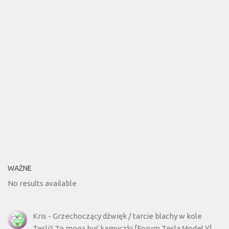
WAŻNE
No results available
Kris
-
Grzechoczący dźwięk / tarcie blachy w kole
Tesli? To mogą być kamyczki [Forum Tesla Model Y]