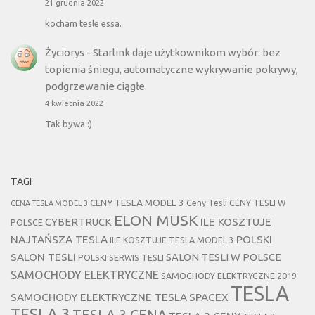
21 grudnia 2022
kocham tesle essa.
Życiorys
-
Starlink daje użytkownikom wybór: bez
topienia śniegu, automatyczne wykrywanie pokrywy,
podgrzewanie ciągłe
4 kwietnia 2022
Tak bywa :)
TAGI
CENY TESLA MODEL 3
Ceny Tesli
CENY TESLI W
CENA TESLA MODEL 3
ELON MUSK
CYBERTRUCK
ILE KOSZTUJE
POLSCE
NAJTAŃSZA TESLA
POLSKI
ILE KOSZTUJE TESLA MODEL 3
SALON TESLI
SALON TESLI W POLSCE
POLSKI SERWIS TESLI
SAMOCHODY ELEKTRYCZNE
SAMOCHODY ELEKTRYCZNE 2019
TESLA
SAMOCHODY ELEKTRYCZNE TESLA
SPACEX
TESLA 3
TESLA 3 CENA