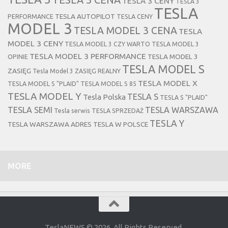
TESLA 3 CENY
TESLA 3
TESLA
TESLA AUTOPILOT
PERFORMANCE
TESLA CENY
MODEL 3
TESLA MODEL 3 CENA
TESLA
MODEL 3 CENY
TESLA MODEL 3 CZY WARTO
TESLA MODEL 3
TESLA MODEL 3 PERFORMANCE
TESLA MODEL 3
OPINIE
TESLA MODEL S
ZASIĘG
Tesla Model 3 ZASIĘG REALNY
TESLA MODEL X
TESLA MODEL S "PLAID"
TESLA MODEL S 85
TESLA MODEL Y
TESLA S
Tesla Polska
TESLA S "PLAID"
TESLA SEMI
TESLA WARSZAWA
Tesla serwis
TESLA SPRZEDAŻ
TESLA Y
TESLA WARSZAWA ADRES
TESLA W POLSCE
MORE
TeslaNEWS © 2026. All Rights Reserved.