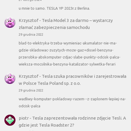
u mnie to samo. TESLA YP 2023r.z Berlina.
Krzysztof
-
Tesla Model 3 za darmo – wystarczy
złamać zabezpieczenia samochodu
29 grudnia 2022
blad-to-elektryka-trzeba-wymieniac-akumalator-nie-ma-
gdzie-skladowac-zuzytych-moze-gaz+dissel-benzyna-
przerobka-abskomputer-zdjac-slabe-punkty-odcisk-palca-
wieksza-mocsilnika-benzyna-katalizator-sylwetka-ferari
Krzysztof
-
Tesla szuka pracowników i zarejestrowała
w Polsce Tesla Poland sp. z o.o.
29 grudnia 2022
wadliwy-komputer-pokladowy-razem--z-zaplonem-lepiiej-na-
odcisk-palca
piotr
-
Tesla zaprezentowała rodzinne zdjęcie Tesli. A
gdzie jest Tesla Roadster 2?