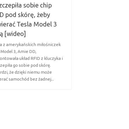
czepiła sobie chip
D pod skórę, żeby
ierać Tesla Model 3
ą [wideo]
a z amerykańskich miłośniczek
i Model 3, Amie DD,
ntowała układ RFID z kluczyka i
zepiła go sobie pod skórę.
rdzi, że dzięki niemu może
erać samochód bez żadnej...