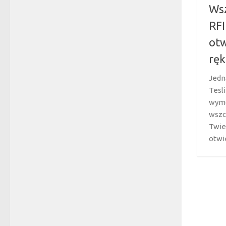
Wsz
RFI
otw
ręk
Jedn
Tesl
wymo
wszc
Twie
otwi