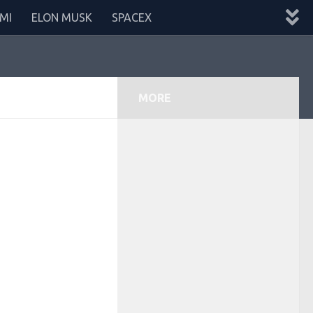
MI
ELON MUSK
SPACEX
MORE