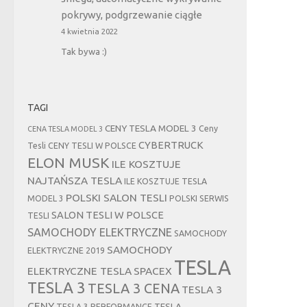
pokrywy, podgrzewanie ciągłe
4 kwietnia 2022
Tak bywa :)
TAGI
CENY TESLA MODEL 3
Ceny
CENA TESLA MODEL 3
CYBERTRUCK
Tesli
CENY TESLI W POLSCE
ELON MUSK
ILE KOSZTUJE
NAJTAŃSZA TESLA
ILE KOSZTUJE TESLA
POLSKI SALON TESLI
MODEL 3
POLSKI SERWIS
SALON TESLI W POLSCE
TESLI
SAMOCHODY ELEKTRYCZNE
SAMOCHODY
SAMOCHODY
ELEKTRYCZNE 2019
TESLA
ELEKTRYCZNE TESLA
SPACEX
TESLA 3
TESLA 3 CENA
TESLA 3
CENY
TESLA
TESLA 3 PERFORMANCE