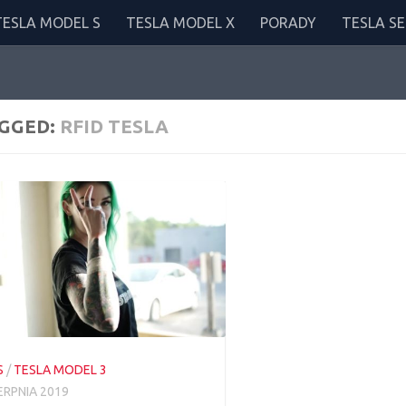
TESLA MODEL S
TESLA MODEL X
PORADY
TESLA SE
GGED:
RFID TESLA
S
/
TESLA MODEL 3
IERPNIA 2019