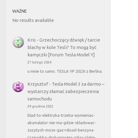
WAŻNE
No results available
Kris
-
Grzechoczący dźwięk / tarcie
blachy w kole Tesli? To mogą być
kamyczki [Forum Tesla Model Y]
27 lutego 2024
u mnie to samo. TESLA YP 2023r.z Berlina.
Krzysztof
-
Tesla Model 3 za darmo –
wystarczy złamać zabezpieczenia
samochodu
29 grudnia 2022
blad-to-elektryka-trzeba-wymieniac-
akumalator-nie-ma-gdzie-skladowac-
zuzytych-moze-gaz+dissel-benzyna-
przerobka-abskomputer-zdjac-slabe-