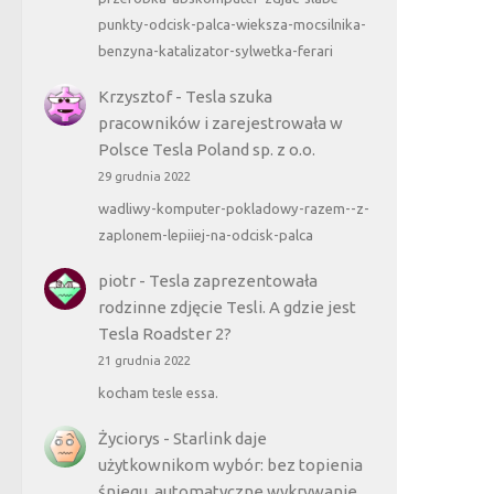
punkty-odcisk-palca-wieksza-mocsilnika-
benzyna-katalizator-sylwetka-ferari
Krzysztof
-
Tesla szuka
pracowników i zarejestrowała w
Polsce Tesla Poland sp. z o.o.
29 grudnia 2022
wadliwy-komputer-pokladowy-razem--z-
zaplonem-lepiiej-na-odcisk-palca
piotr
-
Tesla zaprezentowała
rodzinne zdjęcie Tesli. A gdzie jest
Tesla Roadster 2?
21 grudnia 2022
kocham tesle essa.
Życiorys
-
Starlink daje
użytkownikom wybór: bez topienia
śniegu, automatyczne wykrywanie