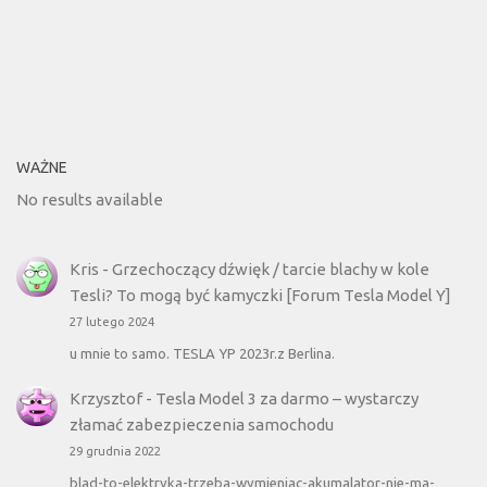
WAŻNE
No results available
Kris
-
Grzechoczący dźwięk / tarcie blachy w kole
Tesli? To mogą być kamyczki [Forum Tesla Model Y]
27 lutego 2024
u mnie to samo. TESLA YP 2023r.z Berlina.
Krzysztof
-
Tesla Model 3 za darmo – wystarczy
złamać zabezpieczenia samochodu
29 grudnia 2022
blad-to-elektryka-trzeba-wymieniac-akumalator-nie-ma-