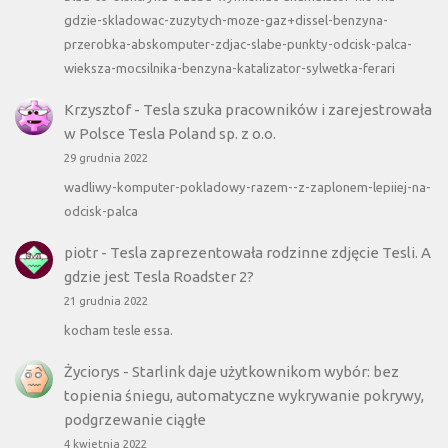
gdzie-skladowac-zuzytych-moze-gaz+dissel-benzyna-
przerobka-abskomputer-zdjac-slabe-punkty-odcisk-palca-
wieksza-mocsilnika-benzyna-katalizator-sylwetka-ferari
Krzysztof
-
Tesla szuka pracowników i zarejestrowała
w Polsce Tesla Poland sp. z o.o.
29 grudnia 2022
wadliwy-komputer-pokladowy-razem--z-zaplonem-lepiiej-na-
odcisk-palca
piotr
-
Tesla zaprezentowała rodzinne zdjęcie Tesli. A
gdzie jest Tesla Roadster 2?
21 grudnia 2022
kocham tesle essa.
Życiorys
-
Starlink daje użytkownikom wybór: bez
topienia śniegu, automatyczne wykrywanie pokrywy,
podgrzewanie ciągłe
4 kwietnia 2022