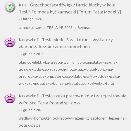
Kris
-
Grzechoczący dźwięk / tarcie blachy w kole
Tesli? To mogą być kamyczki [Forum Tesla Model Y]
27 lutego 2024
u mnie to samo. TESLA YP 2023r.z Berlina.
Krzysztof
-
Tesla Model 3 za darmo – wystarczy
złamać zabezpieczenia samochodu
29 grudnia 2022
blad-to-elektryka-trzeba-wymieniac-akumalator-nie-ma-
gdzie-skladowac-zuzytych-moze-gaz+dissel-benzyna-
przerobka-abskomputer-zdjac-slabe-punkty-odcisk-palca-
wieksza-mocsilnika-benzyna-katalizator-sylwetka-ferari
Krzysztof
-
Tesla szuka pracowników i zarejestrowała
w Polsce Tesla Poland sp. z o.o.
29 grudnia 2022
wadliwy-komputer-pokladowy-razem--z-zaplonem-lepiiej-na-
odcisk-palca