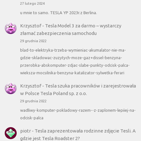
27 lutego 2024
u mnie to samo. TESLA YP 2023r.z Berlina.
Krzysztof
-
Tesla Model 3 za darmo – wystarczy
złamać zabezpieczenia samochodu
29 grudnia 2022
blad-to-elektryka-trzeba-wymieniac-akumalator-nie-ma-
gdzie-skladowac-zuzytych-moze-gaz+dissel-benzyna-
przerobka-abskomputer-zdjac-slabe-punkty-odcisk-palca-
wieksza-mocsilnika-benzyna-katalizator-sylwetka-ferari
Krzysztof
-
Tesla szuka pracowników i zarejestrowała
w Polsce Tesla Poland sp. z o.o.
29 grudnia 2022
wadliwy-komputer-pokladowy-razem--z-zaplonem-lepiiej-na-
odcisk-palca
piotr
-
Tesla zaprezentowała rodzinne zdjęcie Tesli. A
gdzie jest Tesla Roadster 2?