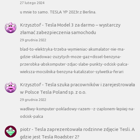
27 lutego 2024
u mnie to samo. TESLA YP 2023r.z Berlina.
Krzysztof
-
Tesla Model 3 za darmo – wystarczy
złamać zabezpieczenia samochodu
29 grudnia 2022
blad-to-elektryka-trzeba-wymieniac-akumalator-nie-ma-
gdzie-skladowac-zuzytych-moze-gaz+dissel-benzyna-
przerobka-abskomputer-zdjac-slabe-punkty-odcisk-palca-
wieksza-mocsilnika-benzyna-katalizator-sylwetka-ferari
Krzysztof
-
Tesla szuka pracowników i zarejestrowała
w Polsce Tesla Poland sp. z o.o.
29 grudnia 2022
wadliwy-komputer-pokladowy-razem--z-zaplonem-lepiiej-na-
odcisk-palca
piotr
-
Tesla zaprezentowała rodzinne zdjęcie Tesli. A
gdzie jest Tesla Roadster 2?