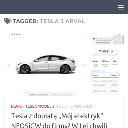
Skip to content
TAGGED:
TESLA 3 ARVAL
0
NEWS
/
TESLA MODEL 3
16 LISTOPADA 2021
Tesla z dopłatą „Mój elektryk”
NFOŚiGW do firmy? W tej chwili