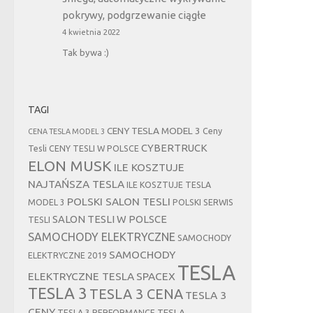
pokrywy, podgrzewanie ciągłe
4 kwietnia 2022
Tak bywa :)
TAGI
CENY TESLA MODEL 3
Ceny
CENA TESLA MODEL 3
CYBERTRUCK
Tesli
CENY TESLI W POLSCE
ELON MUSK
ILE KOSZTUJE
NAJTAŃSZA TESLA
ILE KOSZTUJE TESLA
POLSKI SALON TESLI
MODEL 3
POLSKI SERWIS
SALON TESLI W POLSCE
TESLI
SAMOCHODY ELEKTRYCZNE
SAMOCHODY
SAMOCHODY
ELEKTRYCZNE 2019
TESLA
ELEKTRYCZNE TESLA
SPACEX
TESLA 3
TESLA 3 CENA
TESLA 3
CENY
TESLA
TESLA 3 PERFORMANCE