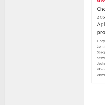
NEW
Chc
zos
Apl
pr
Doty
że n
Stac
serw
Jedn
otwi
zewn