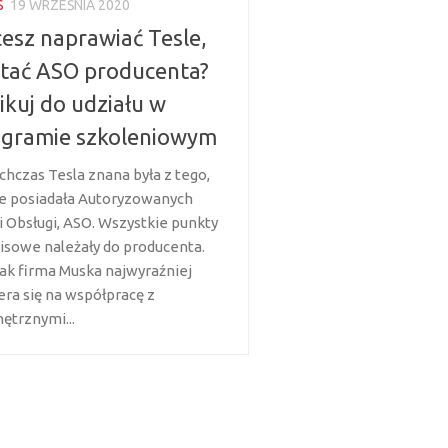
S
19 WRZEŚNIA 2020
esz naprawiać Tesle,
tać ASO producenta?
ikuj do udziału w
ogramie szkoleniowym
chczas Tesla znana była z tego,
ie posiadała Autoryzowanych
ji Obsługi, ASO. Wszystkie punkty
isowe należały do producenta.
ak firma Muska najwyraźniej
era się na współpracę z
ętrznymi...