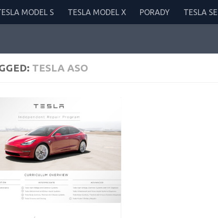
TESLA MODEL S
TESLA MODEL X
PORADY
TESLA SE
GGED:
TESLA ASO