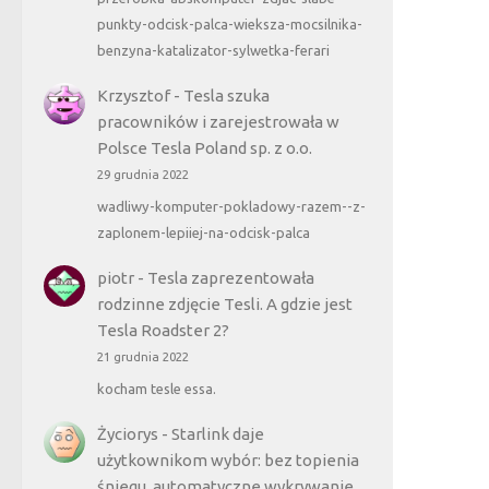
punkty-odcisk-palca-wieksza-mocsilnika-
benzyna-katalizator-sylwetka-ferari
Krzysztof
-
Tesla szuka
pracowników i zarejestrowała w
Polsce Tesla Poland sp. z o.o.
29 grudnia 2022
wadliwy-komputer-pokladowy-razem--z-
zaplonem-lepiiej-na-odcisk-palca
piotr
-
Tesla zaprezentowała
rodzinne zdjęcie Tesli. A gdzie jest
Tesla Roadster 2?
21 grudnia 2022
kocham tesle essa.
Życiorys
-
Starlink daje
użytkownikom wybór: bez topienia
śniegu, automatyczne wykrywanie