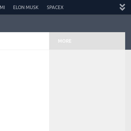
MI
ELON MUSK
SPACEX
MORE