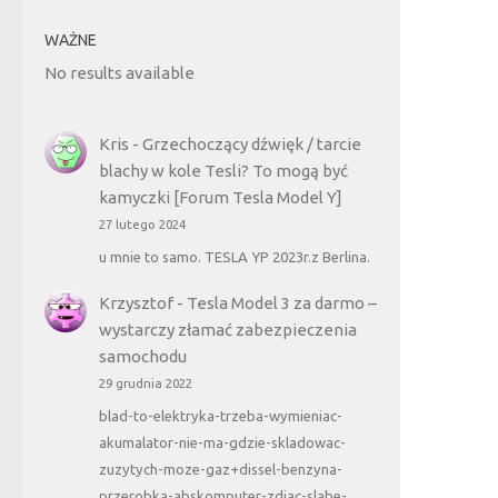
WAŻNE
No results available
Kris
-
Grzechoczący dźwięk / tarcie
blachy w kole Tesli? To mogą być
kamyczki [Forum Tesla Model Y]
27 lutego 2024
u mnie to samo. TESLA YP 2023r.z Berlina.
Krzysztof
-
Tesla Model 3 za darmo –
wystarczy złamać zabezpieczenia
samochodu
29 grudnia 2022
blad-to-elektryka-trzeba-wymieniac-
akumalator-nie-ma-gdzie-skladowac-
zuzytych-moze-gaz+dissel-benzyna-
przerobka-abskomputer-zdjac-slabe-