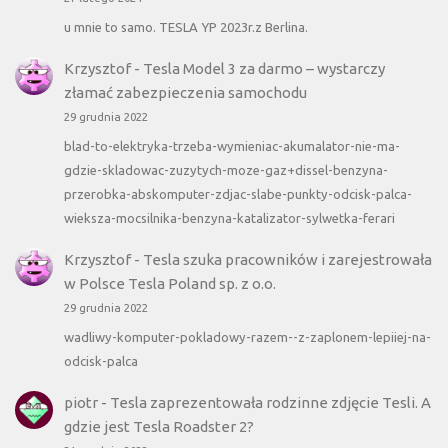
u mnie to samo. TESLA YP 2023r.z Berlina.
Krzysztof
-
Tesla Model 3 za darmo – wystarczy
złamać zabezpieczenia samochodu
29 grudnia 2022
blad-to-elektryka-trzeba-wymieniac-akumalator-nie-ma-
gdzie-skladowac-zuzytych-moze-gaz+dissel-benzyna-
przerobka-abskomputer-zdjac-slabe-punkty-odcisk-palca-
wieksza-mocsilnika-benzyna-katalizator-sylwetka-ferari
Krzysztof
-
Tesla szuka pracowników i zarejestrowała
w Polsce Tesla Poland sp. z o.o.
29 grudnia 2022
wadliwy-komputer-pokladowy-razem--z-zaplonem-lepiiej-na-
odcisk-palca
piotr
-
Tesla zaprezentowała rodzinne zdjęcie Tesli. A
gdzie jest Tesla Roadster 2?