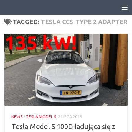
Skip to content
TAGGED:
TESLA CCS-TYPE 2 ADAPTER
NEWS
/
TESLA MODEL S
2 LIPCA 2019
Tesla Model S 100D ładująca się z