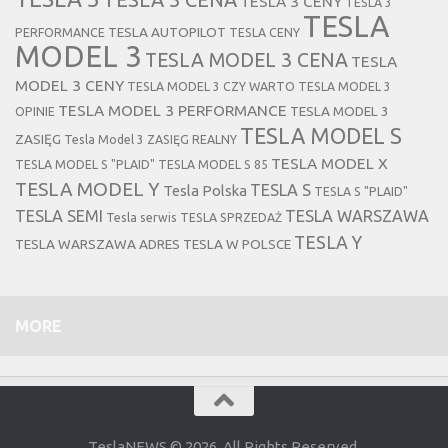
TESLA 3 CENY
TESLA 3
TESLA
TESLA AUTOPILOT
PERFORMANCE
TESLA CENY
MODEL 3
TESLA MODEL 3 CENA
TESLA
MODEL 3 CENY
TESLA MODEL 3 CZY WARTO
TESLA MODEL 3
TESLA MODEL 3 PERFORMANCE
TESLA MODEL 3
OPINIE
TESLA MODEL S
ZASIĘG
Tesla Model 3 ZASIĘG REALNY
TESLA MODEL X
TESLA MODEL S "PLAID"
TESLA MODEL S 85
TESLA MODEL Y
TESLA S
Tesla Polska
TESLA S "PLAID"
TESLA SEMI
TESLA WARSZAWA
Tesla serwis
TESLA SPRZEDAŻ
TESLA Y
TESLA WARSZAWA ADRES
TESLA W POLSCE
MORE
TeslaNEWS © 2026. All Rights Reserved.