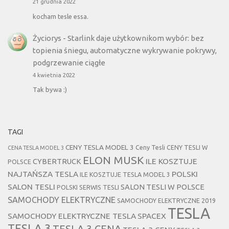
21 grudnia 2022
kocham tesle essa.
Życiorys
-
Starlink daje użytkownikom wybór: bez
topienia śniegu, automatyczne wykrywanie pokrywy,
podgrzewanie ciągłe
4 kwietnia 2022
Tak bywa :)
TAGI
CENY TESLA MODEL 3
Ceny Tesli
CENY TESLI W
CENA TESLA MODEL 3
ELON MUSK
CYBERTRUCK
ILE KOSZTUJE
POLSCE
NAJTAŃSZA TESLA
POLSKI
ILE KOSZTUJE TESLA MODEL 3
SALON TESLI
SALON TESLI W POLSCE
POLSKI SERWIS TESLI
SAMOCHODY ELEKTRYCZNE
SAMOCHODY ELEKTRYCZNE 2019
TESLA
SAMOCHODY ELEKTRYCZNE TESLA
SPACEX
TESLA 3
TESLA 3 CENA