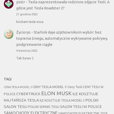
piotr
-
Tesla zaprezentowała rodzinne zdjęcie Tesli. A
gdzie jest Tesla Roadster 2?
21 grudnia 2022
kocham tesle essa.
Życiorys
-
Starlink daje użytkownikom wybór: bez
topienia śniegu, automatyczne wykrywanie pokrywy,
podgrzewanie ciągłe
4 kwietnia 2022
Tak bywa :)
TAGI
CENY TESLA MODEL 3
Ceny Tesli
CENY TESLI W
CENA TESLA MODEL 3
ELON MUSK
CYBERTRUCK
ILE KOSZTUJE
POLSCE
NAJTAŃSZA TESLA
POLSKI
ILE KOSZTUJE TESLA MODEL 3
SALON TESLI
SALON TESLI W POLSCE
POLSKI SERWIS TESLI
SAMOCHODY ELEKTRYCZNE
SAMOCHODY ELEKTRYCZNE 2019