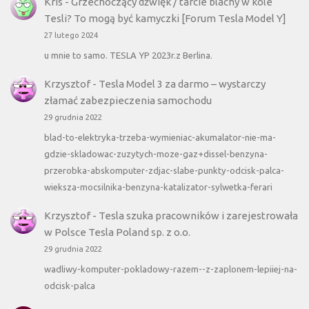
Kris
-
Grzechoczący dźwięk / tarcie blachy w kole
Tesli? To mogą być kamyczki [Forum Tesla Model Y]
27 lutego 2024
u mnie to samo. TESLA YP 2023r.z Berlina.
Krzysztof
-
Tesla Model 3 za darmo – wystarczy
złamać zabezpieczenia samochodu
29 grudnia 2022
blad-to-elektryka-trzeba-wymieniac-akumalator-nie-ma-
gdzie-skladowac-zuzytych-moze-gaz+dissel-benzyna-
przerobka-abskomputer-zdjac-slabe-punkty-odcisk-palca-
wieksza-mocsilnika-benzyna-katalizator-sylwetka-ferari
Krzysztof
-
Tesla szuka pracowników i zarejestrowała
w Polsce Tesla Poland sp. z o.o.
29 grudnia 2022
wadliwy-komputer-pokladowy-razem--z-zaplonem-lepiiej-na-
odcisk-palca