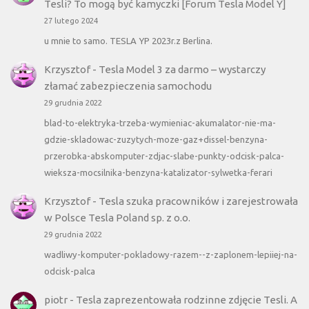
Tesli? To mogą być kamyczki [Forum Tesla Model Y]
27 lutego 2024
u mnie to samo. TESLA YP 2023r.z Berlina.
Krzysztof
-
Tesla Model 3 za darmo – wystarczy
złamać zabezpieczenia samochodu
29 grudnia 2022
blad-to-elektryka-trzeba-wymieniac-akumalator-nie-ma-
gdzie-skladowac-zuzytych-moze-gaz+dissel-benzyna-
przerobka-abskomputer-zdjac-slabe-punkty-odcisk-palca-
wieksza-mocsilnika-benzyna-katalizator-sylwetka-ferari
Krzysztof
-
Tesla szuka pracowników i zarejestrowała
w Polsce Tesla Poland sp. z o.o.
29 grudnia 2022
wadliwy-komputer-pokladowy-razem--z-zaplonem-lepiiej-na-
odcisk-palca
piotr
-
Tesla zaprezentowała rodzinne zdjęcie Tesli. A