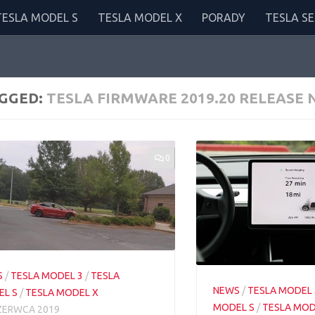
TESLA MODEL S
TESLA MODEL X
PORADY
TESLA SE
GGED:
TESLA FIRMWARE 2019.20 RELEASE 
0
S
/
TESLA MODEL 3
/
TESLA
NEWS
/
TESLA MODEL 
L S
/
TESLA MODEL X
MODEL S
/
TESLA MOD
ZERWCA 2019