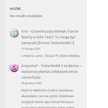
WAŻNE
No results available
Kris
-
Grzechoczący dźwięk / tarcie
blachy w kole Tesli? To mogą być
kamyczki [Forum Tesla Model Y]
27 lutego 2024
u mnie to samo. TESLA YP 2023r.z Berlina.
Krzysztof
-
Tesla Model 3 za darmo –
wystarczy złamać zabezpieczenia
samochodu
29 grudnia 2022
blad-to-elektryka-trzeba-wymieniac-
akumalator-nie-ma-gdzie-skladowac-
zuzytych-moze-gaz+dissel-benzyna-
przerobka-abskomputer-zdjac-slabe-