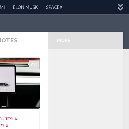
MI
ELON MUSK
SPACEX
NOTES
MORE
0
3
/
TESLA
EL X