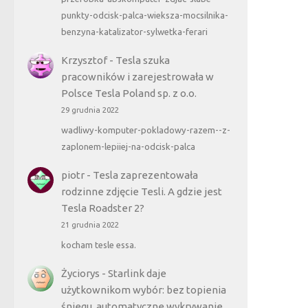
punkty-odcisk-palca-wieksza-mocsilnika-
benzyna-katalizator-sylwetka-ferari
Krzysztof
-
Tesla szuka
pracowników i zarejestrowała w
Polsce Tesla Poland sp. z o.o.
29 grudnia 2022
wadliwy-komputer-pokladowy-razem--z-
zaplonem-lepiiej-na-odcisk-palca
piotr
-
Tesla zaprezentowała
rodzinne zdjęcie Tesli. A gdzie jest
Tesla Roadster 2?
21 grudnia 2022
kocham tesle essa.
Życiorys
-
Starlink daje
użytkownikom wybór: bez topienia
śniegu, automatyczne wykrywanie