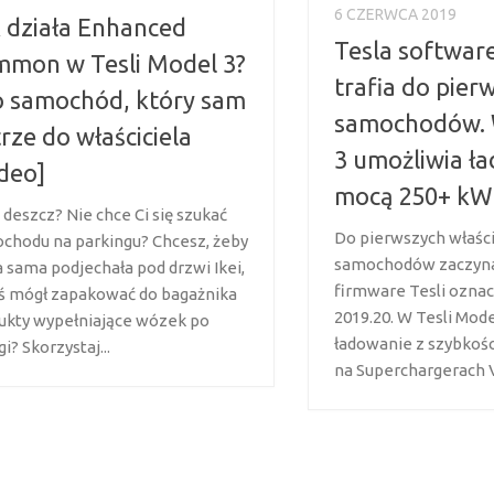
6 CZERWCA 2019
 działa Enhanced
Tesla softwar
mon w Tesli Model 3?
trafia do pier
 samochód, który sam
samochodów.
rze do właściciela
3 umożliwia ł
deo]
mocą 250+ kW
 deszcz? Nie chce Ci się szukać
Do pierwszych właści
chodu na parkingu? Chcesz, żeby
samochodów zaczyna 
a sama podjechała pod drzwi Ikei,
firmware Tesli ozn
ś mógł zapakować do bagażnika
2019.20. W Tesli Mod
ukty wypełniające wózek po
ładowanie z szybkoś
i? Skorzystaj...
na Superchargerach V3