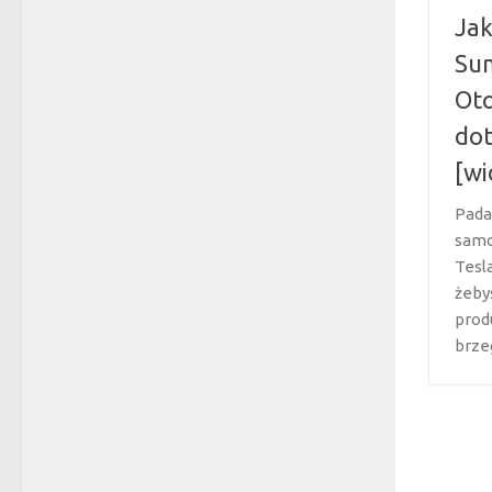
Jak
Sum
Oto
dot
[wi
Pada
samo
Tesl
żeby
prod
brzeg