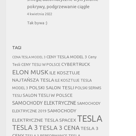
pokrywy, podgrzewanie ciągłe
4 kwietnia 2022
Tak bywa :)
TAGI
CENY TESLA MODEL 3
Ceny
CENA TESLA MODEL 3
CYBERTRUCK
Tesli
CENY TESLI W POLSCE
ELON MUSK
ILE KOSZTUJE
NAJTAŃSZA TESLA
ILE KOSZTUJE TESLA
POLSKI SALON TESLI
MODEL 3
POLSKI SERWIS
SALON TESLI W POLSCE
TESLI
SAMOCHODY ELEKTRYCZNE
SAMOCHODY
SAMOCHODY
ELEKTRYCZNE 2019
TESLA
ELEKTRYCZNE TESLA
SPACEX
TESLA 3
TESLA 3 CENA
TESLA 3
CENY
TESLA
TESLA 3 PERFORMANCE