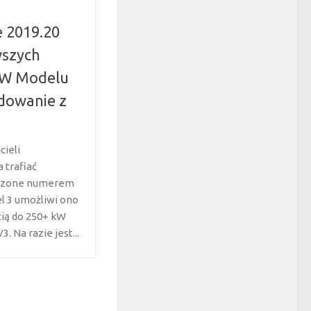
e 2019.20
wszych
 W Modelu
adowanie z
cieli
trafiać
aczone numerem
el 3 umożliwi ono
cią do 250+ kW
. Na razie jest...