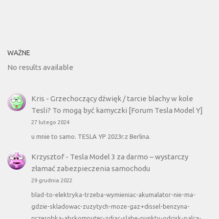
WAŻNE
No results available
Kris
-
Grzechoczący dźwięk / tarcie blachy w kole
Tesli? To mogą być kamyczki [Forum Tesla Model Y]
27 lutego 2024
u mnie to samo. TESLA YP 2023r.z Berlina.
Krzysztof
-
Tesla Model 3 za darmo – wystarczy
złamać zabezpieczenia samochodu
29 grudnia 2022
blad-to-elektryka-trzeba-wymieniac-akumalator-nie-ma-
gdzie-skladowac-zuzytych-moze-gaz+dissel-benzyna-
przerobka-abskomputer-zdjac-slabe-punkty-odcisk-palca-