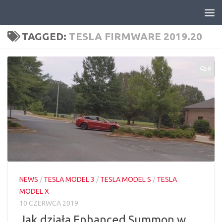
Skip to content
TAGGED:
TESLA FIRMWARE 2019.20
0
NEWS
/
TESLA MODEL 3
/
TESLA MODEL S
/
TESLA
MODEL X
10 CZERWCA 2019
Jak działa Enhanced Summon w