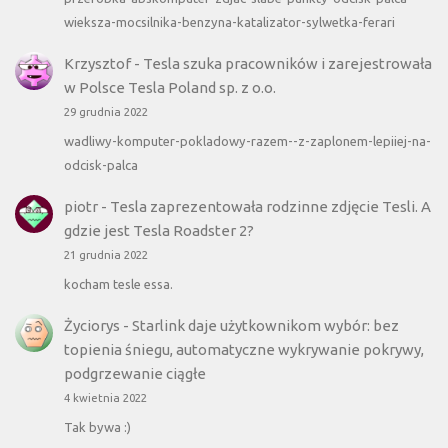
wieksza-mocsilnika-benzyna-katalizator-sylwetka-ferari
Krzysztof
-
Tesla szuka pracowników i zarejestrowała
w Polsce Tesla Poland sp. z o.o.
29 grudnia 2022
wadliwy-komputer-pokladowy-razem--z-zaplonem-lepiiej-na-
odcisk-palca
piotr
-
Tesla zaprezentowała rodzinne zdjęcie Tesli. A
gdzie jest Tesla Roadster 2?
21 grudnia 2022
kocham tesle essa.
Życiorys
-
Starlink daje użytkownikom wybór: bez
topienia śniegu, automatyczne wykrywanie pokrywy,
podgrzewanie ciągłe
4 kwietnia 2022
Tak bywa :)